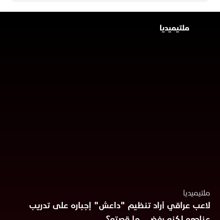
ملتیمیدیا
ملتيميديا
لاعب عراقي أراد تنظيم "داعش" إجباره على تدريب
عناصره لكنه رفض.. ما قصته؟