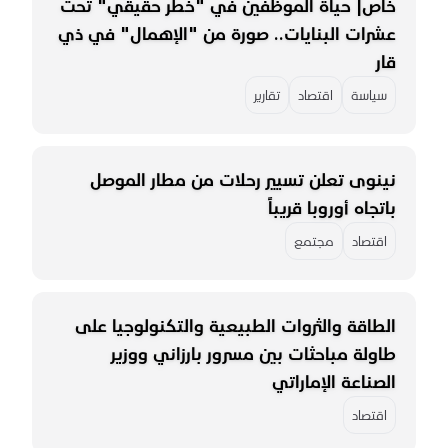
خاص| حياة الموظفين في "خطر حقيقي" تحت
عشرات البنايات.. صورة من "الإهمال" في ذي
قار
سياسة
اقتصاد
تقارير
نينوى تعلن تسيير رحلات من مطار الموصل
باتجاه أوروبا قريباً
اقتصاد
مجتمع
الطاقة والثروات الطبيعية والتكنولوجيا على
طاولة مباحثات بين مسرور بارزاني ووزير
الصناعة الإماراتي
اقتصاد