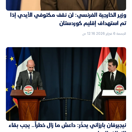
وزير الخارجية الفرنسي: لن نقف مكتوفي الأيدي إذا
تم استهداف إقليم كوردستان
الجمعة 6 فبراير 2026 12:16 ص
نيجيرفان بارزاني يحذّر: داعش ما زال خطراً.. يجب بقاء