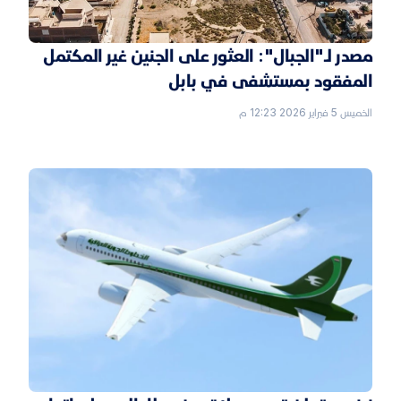
مصدر لـ"الجبال": العثور على الجنين غير المكتمل
المفقود بمستشفى في بابل
الخميس 5 فبراير 2026 12:23 م