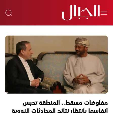
مفاوضات مسقط.. المنطقة تحبس
أنفاسها بانتظار نتائج المحادثات النووية