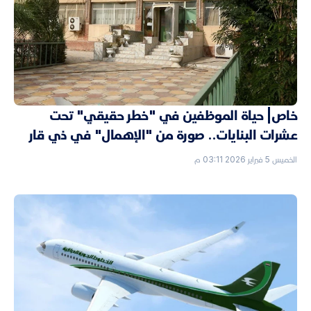
خاص| حياة الموظفين في "خطر حقيقي" تحت
عشرات البنايات.. صورة من "الإهمال" في ذي قار
الخميس 5 فبراير 2026 03:11 م