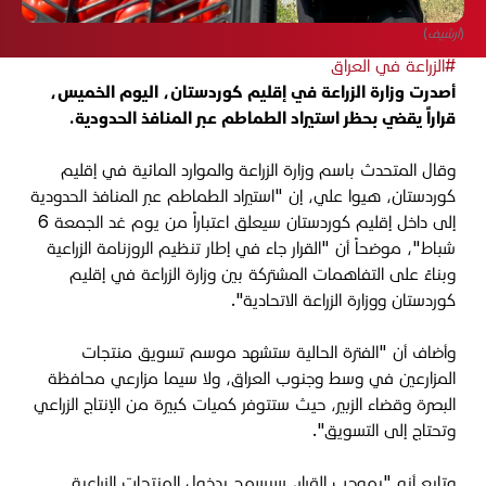
(أرشيف)
#الزراعة في العراق
أصدرت وزارة الزراعة في إقليم كوردستان، اليوم الخميس،
قراراً يقضي بحظر استيراد الطماطم عبر المنافذ الحدودية.
وقال المتحدث باسم وزارة الزراعة والموارد المائية في إقليم
كوردستان، هيوا علي، إن "استيراد الطماطم عبر المنافذ الحدودية
إلى داخل إقليم كوردستان سيعلق اعتباراً من يوم غد الجمعة 6
شباط"، موضحاً أن "القرار جاء في إطار تنظيم الروزنامة الزراعية
وبناءً على التفاهمات المشتركة بين وزارة الزراعة في إقليم
كوردستان ووزارة الزراعة الاتحادية".
وأضاف أن "الفترة الحالية ستشهد موسم تسويق منتجات
المزارعين في وسط وجنوب العراق، ولا سيما مزارعي محافظة
البصرة وقضاء الزبير، حيث ستتوفر كميات كبيرة من الإنتاج الزراعي
وتحتاج إلى التسويق".
وتابع أنه "بموجب القرار، سيسمح بدخول المنتجات الزراعية