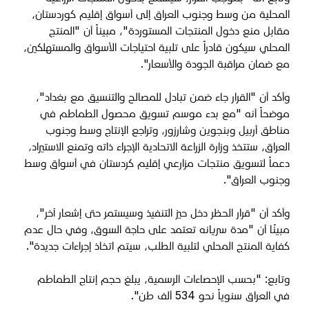
المحلية من وسط وجنوب العراق إلى أسواق إقليم كوردستان،
مقابل منع دخول المنتجات المستوردة"، مبيناً أن "المنتج
المحلي سيكون قادراً على تلبية احتياجات الأسواق والمستهلكين،
مع ضمان مراقبة الجودة والأسعار".
وأكد أن "القرار جاء ضمن تبادل للمصالح والتنسيق مع بغداد"،
موضحاً أنه "مع بدء موسم تسويق محصول الطماطم في
مناطق أربيل وبنجوين وشارزور، وتراجع الإنتاج وسط وجنوب
العراق، ستتخذ وزارة الزراعة الاتحادية الإجراء ذاته وتمنع الاستيراد،
دعماً لتسويق منتجات مزارعي إقليم كردستان في أسواق وسط
وجنوب العراق".
وأكد أن "قرار الحظر دخل حيز التنفيذ وسيستمر حتى إشعار آخر"،
مبينًا أن "مدة سريانه تعتمد على حاجة السوق، وفي حال عدم
كفاية المنتج المحلي لتلبية الطلب، سيتم اتخاذ إجراءات جديدة".
وتابع: "بحسب الإحصاءات الرسمية، يبلغ حجم إنتاج الطماطم
في العراق سنوياً نحو 534 ألف طن".