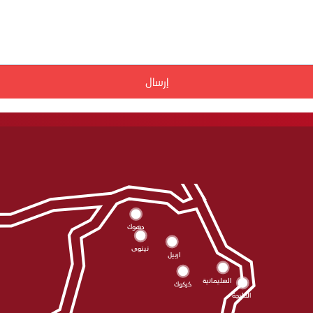
إرسال
دهوك
نينوى
اربيل
السليمانية
كركوك
الحلبجة