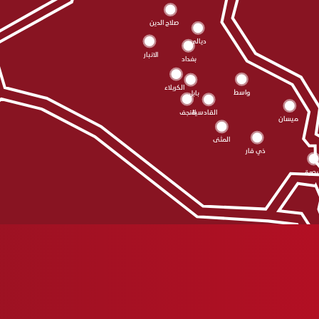
صلاح الدين
ديالى
الانبار
بغداد
الکربلاء
واسط
بابل
النجف
القادسية
ميسان
المثنى
ذي قار
بصرة