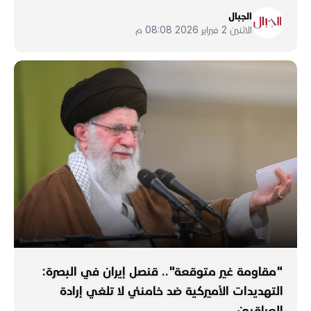
الجبال
الاثنين 2 فبراير 2026 08:08 م
"مقاومة غير متوقعة".. قنصل إيران في البصرة:
التهديدات الأميركية ضد خامنئي لا تلغي إرادة
العراقيين