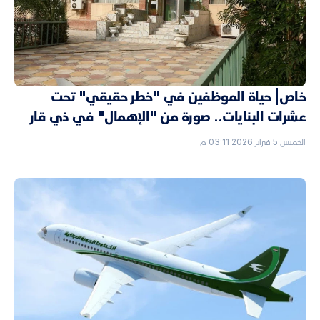
خاص| حياة الموظفين في "خطر حقيقي" تحت
عشرات البنايات.. صورة من "الإهمال" في ذي قار
الخميس 5 فبراير 2026 03:11 م