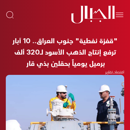
"قفزة نفطية" جنوب العراق.. 10 آبار
ترفع إنتاج الذهب الأسود لـ320 ألف
برميل يومياً بحقلين بذي قار
اقتصاد
،
تقارير