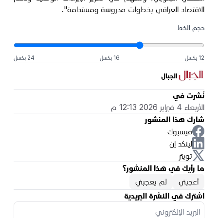
الاقتصاد العراقي بخطوات مدروسة ومستدامة".
حجم الخط
12 بكسل
16 بكسل
24 بكسل
الجبال
نُشرت في
الأربعاء 4 فبراير 2026 12:13 م
شارك هذا المنشور
فيسبوك
لينكد إن
تويتر
ما رأيك في هذا المنشور؟
أعجبني
لم يعجبني
اشترك في النشرة البريدية