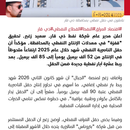
عاملون في حقل نفطي بمحافظة ذي قار
#اقتصاد العراق
#النفط
#القطاع النفطي
#ذي قار
أعلن مدير عام شركة نفط ذي قار، سعيد زغير، تحقيق
"قفزة" في معدلات الإنتاج النفطي بالمحافظة، مؤكداً أن
حقل الناصرية النفطي شهد خلال عام 2025 ارتفاعاً ملحوظاً
في الإنتاج من 52 ألف برميل يومياً إلى 85 ألف برميل، بعد
ربط عشرة آبار نفطية جديدة ضمن الحقل.
وأضاف زغير لمنصة "الجبال" أن شهر كانون الثاني 2026 شهد
ربط بئر نفطي إضافي، ما أسهم في تجاوز إنتاج حقل الناصرية
النفطي عتبة 90 ألف برميل يومياً، مشيراً إلى أن "الحقل يُدار
بالكامل بكوادر وطنية عراقية"، في خطوة تعكس تنامي الخبرات
المحلية في إدارة العمليات النفطية.
وفيما يخص حقل الغراف النفطي، أوضح زغير أن الحقل المستثمر
من قبل شركة "بتروناس" الماليزية يتجه خلال الأشهر المقبلة إلى