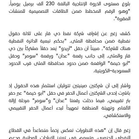
بلوغ مستوى الذروة الإنتاجية البالغة 230 ألف برميل يومياً،
"وهو الرقم المخطط ضمن الطاقات التصميمية للمنشآت
المقررة".
كشف زغير عن إشراف شركة نفط ذي قار على ثلاثة حقول
نفطية ضمن محافظة المثنى، "بحكم تبعية الدائرة النفطية
هناك للشركة"، مبيناً أن حقل "أريدو" يُعد حقلاً مشتركاً بين ذي
قار والمثنى، إلى جانب رقعة "عدان" ورقعة "سومر" وحقل
"أبو خيمة" الواقعة ضمن حدود محافظة المثنى قرب الحدود
السعودية–الكويتية.
وأشار إلى أن شركتين صينيتين تتوليان استثمار هذه الحقول إذ
باشرت إحدى الشركتين أعمال الحفر في حقل "أبو خيمة" عبر حفر
بئر تقييمي، فيما دخلت رقعتا "عدان" و"سومر" مرحلة إزالة
الألغام وتهيئة المنطقة تمهيداً لبدء أعمال الحفر التقييمي
والاستكشافي.
زغير قال إن "هذه التطورات تعكس زخماً متصاعداً في القطاع
النفطي الجنوبي، وتسهم في تعزيز الإيرادات الوطنية ودعم