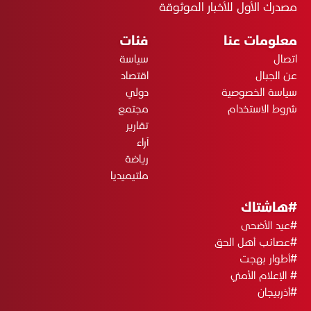
مصدرك الأول للأخبار الموثوقة
معلومات عنا
فئات
اتصال
سياسة
عن الجبال
اقتصاد
سياسة الخصوصية
دولي
شروط الاستخدام
مجتمع
تقارير
آراء
رياضة
ملتيميديا
#هاشتاك
#عيد الأضحى
#عصائب أهل الحق
#أطوار بهجت
# الإعلام الأمني
#أذربيجان