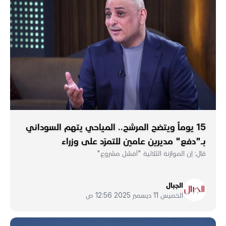
15 يوماً ويتضح المرشح.. المياحي يتهم السوداني
بـ"دفع" مديرين عامين للتمرّد على وزراء
قال: إن الموازنة الثلاثية "أفشل مشروع"
الجبال
الخميس 11 ديسمبر 2025 12:56 ص