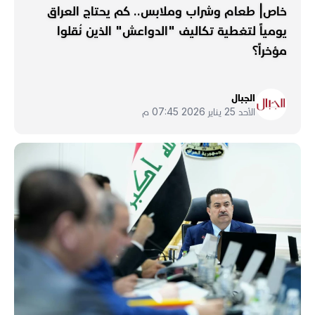
خاص| طعام وشراب وملابس.. كم يحتاج العراق
يومياً لتغطية تكاليف "الدواعش" الذين نُقلوا
مؤخراً؟
الجبال
الأحد 25 يناير 2026 07:45 م