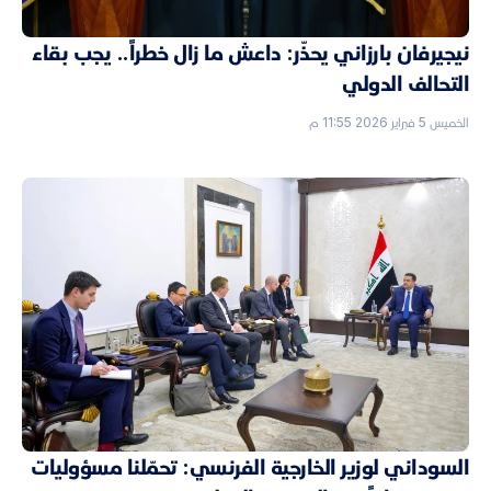
نيجيرفان بارزاني يحذّر: داعش ما زال خطراً.. يجب بقاء
التحالف الدولي
الخميس 5 فبراير 2026 11:55 م
السوداني لوزير الخارجية الفرنسي: تحمّلنا مسؤوليات