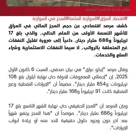
مبالغ بالدينار العراقي/ أرشيفية
#اقتصاد العراق
#الموازنة العامة
#العجز في الموازنة
كشف مرصد اقتصادي عن حجم العجز المالي في العراق
للأشهر التسعة الأولى من العام الحالي، والذي بلغ 17
تريليوناً و686 مليار دينار، داعياً إلى ضرورة تقليل النفقات
غير المتعلقة بالرواتب، لا سيما النفقات الاستثمارية وشراء
السلع والخدمات.
وقال مرصد "إيكو عراق" في بيان صحفي، السبت 6 كانون الأول
2025، إن "إجمالي المصروفات للدولة حتى نهاية أيلول بلغ 108
تريليونات و854 مليار دينار"، مضيفاً أن "الإيرادات النفطية وغير
النفطية كانت 91 تريليوناً و168 مليار دينار".
وبيّن المرصد أن "العجز الحقيقي حتى نهاية الشهر التاسع بلغ 17
تريليوناً و686 مليار دينار"، موضحاً أن "هذا العجز يرتفع شهراً
بعد آخر دون وجود حلول حقيقية للحد منه أو زيادة أبواب
الإيرادات".