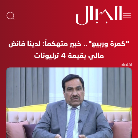
"كمرة وربيع".. خبير متهكماً: لدينا فائض
مالي بقيمة 4 ترليونات
اقتصاد