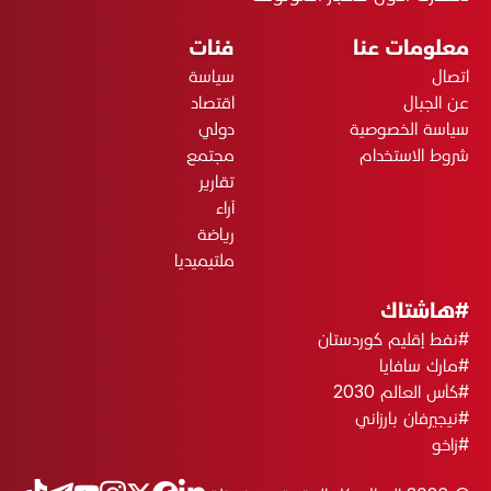
معلومات عنا
فئات
اتصال
سياسة
عن الجبال
اقتصاد
سياسة الخصوصية
دولي
شروط الاستخدام
مجتمع
تقارير
آراء
رياضة
ملتيميديا
#هاشتاك
#نفط إقليم كوردستان
#مارك سافايا
#كأس العالم 2030
#نيجيرفان بارزاني
#زاخو