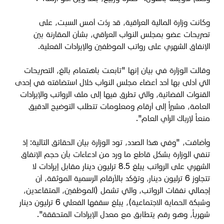
وكانت وزارة المالية العراقية، قد ردّت أمس السبت، على
تصريحات عضو بمجلس النواب العراقي، بشأن المقارنة بين
الإنفاق الشهري على رواتب الموظفين والإيرادات الفعلية.
وقالت الوزارة في بيان إنها "​تابعت باهتمام بالغ، التصريحات
التي أدلى بها أحد أعضاء مجلس النواب خلال استضافته في إحدى
القنوات الفضائية، والتي تطرق فيها إلى ملف الرواتب والإيرادات
العامة، مشيراً إلى أرقام ومعلومات تتطلب التوضيح الدقيق
منعاً لإرباك الرأي العام".
وأضافت، "​وفي هذا الصدد، تود الوزارة بيان الحقائق التالية: إذ
تنفي الوزارة بشكل قاطع ما ورد من ادعاءات بأن حجم الإنفاق
الشهري على الرواتب يبلغ 8.5 ترليون دينار مقابل إيرادات لا
تتجاوز 6 ترليون دينار، وتؤكد بالأرقام الرسمية الموثقة، أن
إجمالي نفقات الرواتب، والتي تشمل (الموظفين، المتقاعدين،
وشبكة الحماية الاجتماعية)، يبلغ سقفها الفعلي 6 ترليون دينار
شهرياً، وهو رقم يتطابق مع معدل الإيرادات المتحققة".