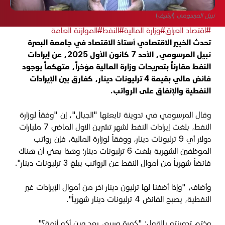
نبيل المرسومي (أرشيف)
#اقتصاد العراق
#وزارة المالية
#النفط
#الموازنة العامة
تحدث الخبير الاقتصادي أستاذ الاقتصاد في جامعة البصرة
نبيل المرسومي، الأحد 7 كانون الأول 2025، عن إيرادات
النفط مقارناً بتصريحات وزارة المالية مؤخراً، متهكماً بوجود
فائض مالي بقيمة 4 ترليونات دينار، كفارق بين الإيرادات
النفطية والإنفاق على الرواتب.
وقال المرسومي في تدوينة تابعتها "الجبال"، إن "وفقاً لوزارة
النفط، بلغت إيرادات النفط لشهر تشرين الاول الماضي 7 مليارات
دولار أي 9 ترليونات دينار، ووفقاً لوزارة المالية، فإن رواتب
الموظفين الشهرية بلغت 6 ترليونات دينار؛ وهذا يعني أن هناك
فائضاً شهرياً من أموال النفط عن الرواتب يبلغ 3 ترليونات دينار".
وأضاف، "وإذا أضفنا لها ترليون دينار آخر من أموال الإيرادات غير
النفطية، يصبح الفائض 4 ترليونات دينار شهرياً".
وختم تدوينته بالقول: "كمرة وربيع، بعد وين أكو أزمة؟".