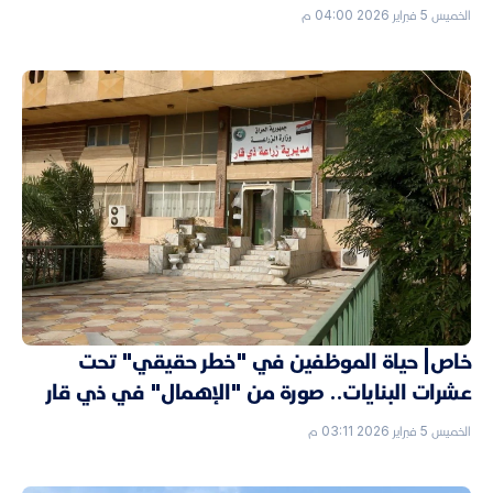
الخميس 5 فبراير 2026 04:00 م
خاص| حياة الموظفين في "خطر حقيقي" تحت
عشرات البنايات.. صورة من "الإهمال" في ذي قار
الخميس 5 فبراير 2026 03:11 م