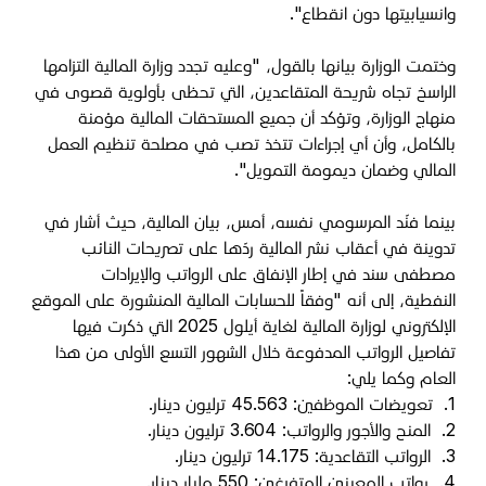
وانسيابيتها دون انقطاع".
وختمت الوزارة بيانها بالقول، "وعليه تجدد وزارة المالية التزامها
الراسخ تجاه شريحة المتقاعدين، التي تحظى بأولوية قصوى في
منهاج الوزارة، وتؤكد أن جميع المستحقات المالية مؤمنة
بالكامل، وأن أي إجراءات تتخذ تصب في مصلحة تنظيم العمل
المالي وضمان ديمومة التمويل".
بينما فنّد المرسومي نفسه، أمس، بيان المالية، حيث أشار في
تدوينة في أعقاب نشر المالية ردّها على تصريحات النائب
مصطفى سند في إطار الإنفاق على الرواتب والإيرادات
النفطية،
إلى أنه "وفقاً للحسابات المالية المنشورة على الموقع
الإلكتروني لوزارة المالية لغاية أيلول 2025 التي ذكرت فيها
تفاصيل الرواتب المدفوعة خلال الشهور التسع الأولى من هذا
العام وكما يلي:
1.
تعويضات الموظفين: 45.563 ترليون دينار.
2.
المنح والأجور والرواتب: 3.604 ترليون دينار.
3.
الرواتب التقاعدية: 14.175 ترليون دينار.
4.
رواتب المعينين المتفرغين: 550 مليار دينار.