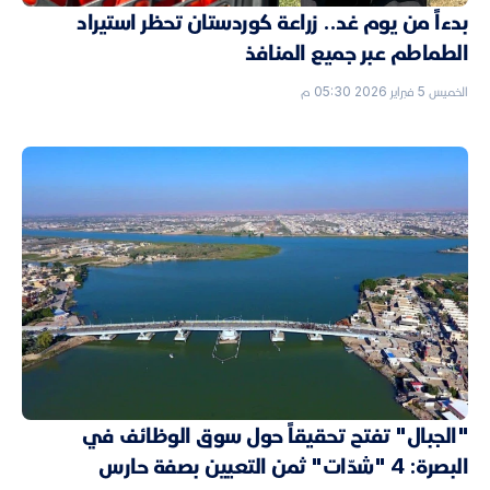
بدءاً من يوم غد.. زراعة كوردستان تحظر استيراد
الطماطم عبر جميع المنافذ
الخميس 5 فبراير 2026 05:30 م
"الجبال" تفتح تحقيقاً حول سوق الوظائف في
البصرة: 4 "شدّات" ثمن التعيين بصفة حارس