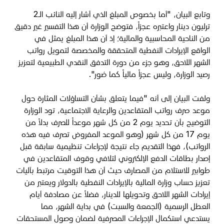
وتابع البيان، "​أما بخصوص المبلغ الذي أشار إليه النائب الـ2
ترليون دينار واعتبره عجزاً، فتوضح الوزارة أن هذا التفسير غير دقيق
من الناحية المحاسبية والمالية؛ إذ أن هذا المبلغ يمثل في
الواقع الإيرادات النفطية المتحققة والمخصصة لتمويل رواتب
الشهر اللاحق، وهو جزء من دورة التدفق النقدي الطبيعية لتعزيز
رصيد الوزارة، وليس عجزاً مالياً كما صُور".
ولفت البيان إلى أنه "فيما يتعلق بشأن التساؤلات المثارة حول
موعد صرف رواتب المتقاعدين والرعاية الاجتماعية، تود الوزارة
التوضيح بأن تحديد يوم 2 من كل شهر موعداً للصرف بدلاً من
يوم 17 من كل شهر (وهو الموعد المفروض تصرف فيه هذه
الرواتب)، فهذا التقديم جاء نتيجة لإجراءات تنظيمية سابقة قبل
إصدار بطاقات الدفع الإلكتروني لتلافي وقوف المتقاعدين في
طوابير للاستلام من المصارف حيث ​أن هذا التوقيت مرتبط بآليات
تعزيز حساب وزارة المالية بالإيرادات النفطية بالدولار ويعتبر من
إيرادات الشهر اللاحق وتحويلها للدينار، فضلاً عن مصادفة أيام
العطل الرسمية (الجمعة والسبت) في بداية الشهر، مما
يستدعي استكمال الإجراءات المصرفية لضمان وصول المستحقات