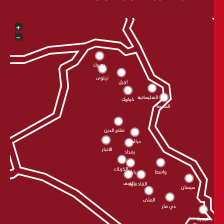
+
−
دهوك
نينوى
اربيل
السليمانية
كركوك
الحلبجة
صلاح الدين
ديالى
الانبار
بغداد
الکربلاء
واسط
بابل
النجف
القادسية
ميسان
المثنى
ذي قار
البصرة