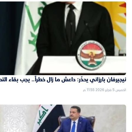
نيجيرفان بارزاني يحذّر: داعش ما زال خطراً.. يجب بقاء الت
الخميس 5 فبراير 2026 11:55 م