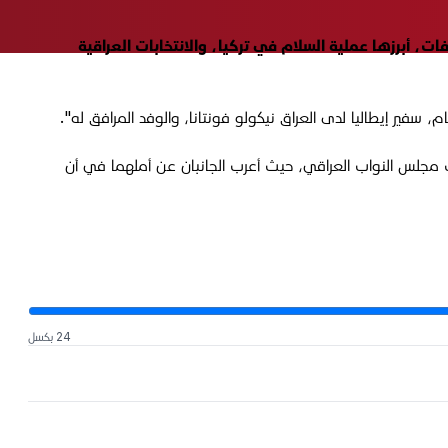
وفد المرافق له، عدة ملفات، أبرزها عملية السلام في تركيا، والانتخابات العراقية
بات مجلس النواب العراقي، حيث أعرب الجانبان عن أملهما في أن
24 بكسل