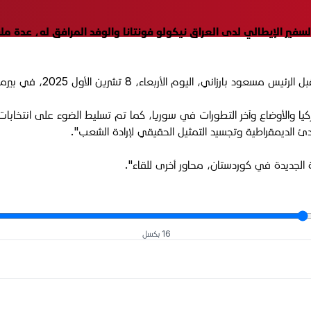
س مسعود بارزاني، الأربعاء 8 تشرين الأول 2025، مع السفير الإيطالي لدى العراق نيكولو فونتانا وال
20، في بيرمام، سفير إيطاليا لدى العراق نيكولو فونتانا، والوفد المرافق له".
 تركيا والأوضاع وآخر التطورات في سوريا، كما تم تسليط الضوء على انتخا
دئ الديمقراطية وتجسيد التمثيل الحقيقي لإرادة الشعب".
 الجديدة في كوردستان، محاور أخرى للقاء".
16 بكسل