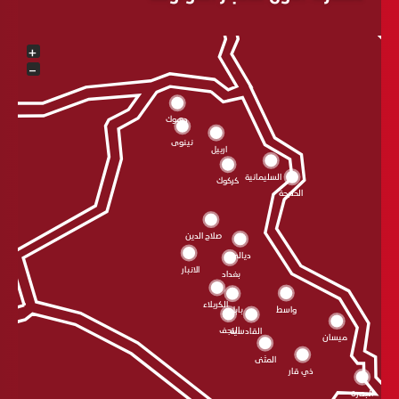
+
−
دهوك
نينوى
اربيل
السليمانية
كركوك
الحلبجة
صلاح الدين
ديالى
الانبار
بغداد
الکربلاء
واسط
بابل
النجف
القادسية
ميسان
المثنى
ذي قار
البصرة