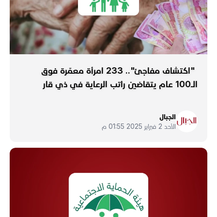
"اكتشاف مفاجئ".. 233 امرأة معمّرة فوق
الـ100 عام يتقاضين راتب الرعاية في ذي قار
الجبال
الأحد 2 فبراير 2025 01:55 م