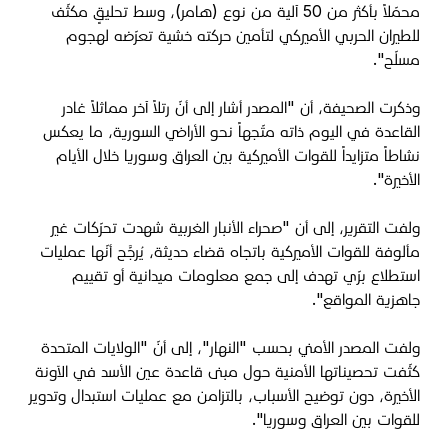
محمّلاً بأكثر من 50 آلية من نوع (هامر)، وسط تحليقٍ مكثّف
للطيران الحربي الأميركي لتأمين حركته خشية تعرّضه لهجوم
مسلّح".
وذكرت الصحيفة، أن "المصدر أشار إلى أنّ رتلاً آخر مماثلاً غادر
القاعدة في اليوم ذاته متّجهاً نحو الأراضي السورية، ما يعكس
نشاطاً متزايداً للقوات الأميركية بين العراق وسوريا خلال الأيام
الأخيرة".
ولفت التقرير، إلى أن "صحراء الأنبار الغربية شهدت تحرّكات غير
مألوفة للقوات الأميركية باتجاه قضاء حديثة، يُرجَّح أنّها عمليات
استطلاع برّي تهدف إلى جمع معلومات ميدانية أو تقييم
جاهزية المواقع".
ولفت المصدر الأمني بحسب "النهار"، إلى أنّ "الولايات المتحدة
كثّفت تحصيناتها الأمنية حول مبنى قاعدة عين الأسد في الآونة
الأخيرة، دون توضيح الأسباب، بالتزامن مع عمليات استبدال وتدوير
للقوات بين العراق وسوريا".