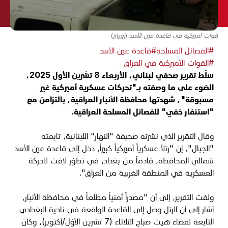
قوات أميركية في قاعدة عين الأسد (رويترز)
#الفصائل المسلحة
#قاعدة عين الأسد
#القوات الأميركية في العراق
سلّط تقرير صحفي لبناني، الأربعاء 8 تشرين الأول 2025،
الضوء على ما وصفته بـ"تحركات عسكرية أميركية غير
مسبوقة"، شهدتها محافظة الأنبار العراقية، بالتزامن مع
"استنفار خفي" للفصائل المسلحة العراقية.
وقال التقرير الذي نشرته صحيفة "النهار" اللبنانية، تابعته
"الجبال"، إن "رتلاً عسكرياً أميركياً كبيراً، دخل إلى قاعدة عين الأسد
شمالي المحافظة، قادماً من بغداد، في تطوّر لافت للحركة
العسكرية في المنطقة الغربية من العراق".
ولفت التقرير، إلى أن "مصدراً أمنياً مطلعاً في محافظة الأنبار،
أشار إلى أن الرتل وصل إلى القاعدة الواقعة في ناحية البغدادي
التابعة لقضاء هيت صباح الثلاثاء (7 تشرين الأوّل/أكتوبر)، وكان