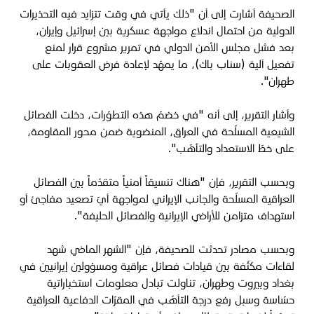
الصحيفة أشارت إلى أن "ذلك يأتي في وقت تتزايد فيه التحذيرات
الدولية من احتمال اندلاع مواجهة عسكرية بين إسرائيل وإيران،
بعد فشل مجلس الأمن الدولي في تمرير مشروع قرار لمنع
تفعيل آلية (سناب باك)، ما يمهّد لإعادة فرض العقوبات على
طهران".
وأشار التقرير، إلى أنه "في خضمّ هذه التطوّرات، دخلت الفصائل
الشيعية المسلّحة في العراق، المنضوية ضمن محور المقاومة،
على خطّ الاستعداد والتأهّب".
وبحسب التقرير، فإن "هناك تنسيقاً أمنياً متقدّماً بين الفصائل
العراقية المسلّحة والجانب الإيراني لمواجهة أيّ تصعيد مفاجئ أو
استهداف متزامن للأراضي الإيرانية والفصائل الحليفة"
.
وبحسب مصادر تحدثت للصحيفة، فإن "الشهر الماضي شهد
لقاءات مكثّفة بين قيادات فصائل عراقية ومسؤولين إيرانيين في
بغداد وبيروت وطهران، تناولت تبادل معلومات استخباراتية
حسّاسة وسبل رفع درجة التأهّب في المقرّات الدفاعية العراقية