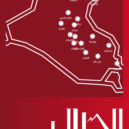
كركوك
الحلبجة
صلاح الدين
ديالى
الانبار
بغداد
الکربلاء
واسط
بابل
النجف
القادسية
ميسان
المثنى
ذي قار
البصرة