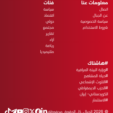
معلومات عنا
فئات
اتصال
سياسة
عن الجبال
اقتصاد
سياسة الخصوصية
دولي
شروط الاستخدام
مجتمع
تقارير
آراء
رياضة
ملتيميديا
#هاشتاك
#وزارة البيئة العراقية
#حياة المشاهير
#التلوث الإشعاعي
#الحزب الديمقراطي
الكوردستاني- إيران
#الاستثمار
© 2026 الجبال. كل الحقوق محفوظة.