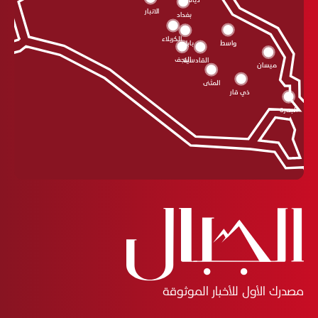
ديالى
الانبار
بغداد
الکربلاء
واسط
بابل
النجف
القادسية
ميسان
المثنى
ذي قار
البصرة
مصدرك الأول للأخبار الموثوقة