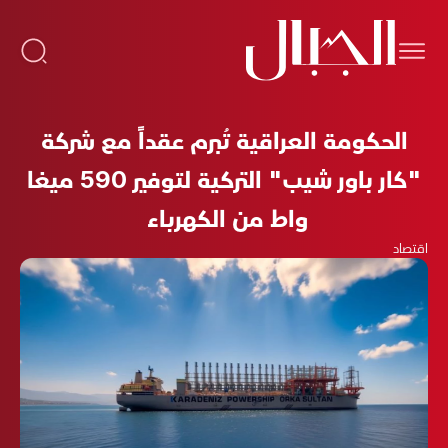
الحكومة العراقية تُبرم عقداً مع شركة
"كار باور شيب" التركية لتوفير 590 ميغا
واط من الكهرباء
اقتصاد