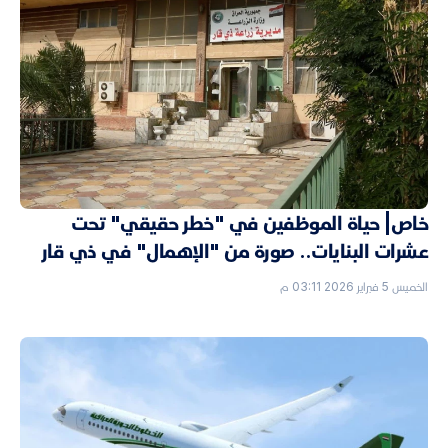
خاص| حياة الموظفين في "خطر حقيقي" تحت
عشرات البنايات.. صورة من "الإهمال" في ذي قار
الخميس 5 فبراير 2026 03:11 م