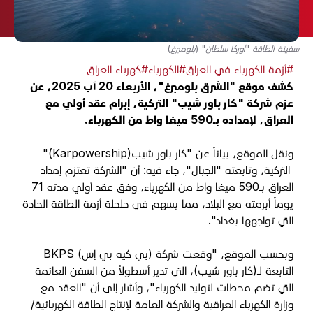
سفينة الطاقة "أوركا سلطان" (بلومبرغ)
#أزمة الكهرباء في العراق
#الكهرباء
#كهرباء العراق
كشف موقع "الشرق بلومبرغ"، الأربعاء 20 آب 2025، عن
عزم شركة "كار باور شيب" التركية، إبرام عقد أولي مع
العراق، لإمداده بـ590 ميغا واط من الكهرباء.
ونقل الموقع، بياناً عن "كار باور شيب
"(Karpowership)
التركية، وتابعته "الجبال"، جاء فيه: أن "الشركة تعتزم إمداد
العراق بـ590 ميغا واط من الكهرباء، وفق عقد أولي مدته 71
يوماً أبرمته مع البلاد، مما يسهم في حلحلة أزمة الطاقة الحادة
التي تواجهها بغداد".
وبحسب الموقع، "وقعت شركة (بي كيه بي إس)
BKPS
التابعة لـ(كار باور شيب)، التي تدير أسطولاً من السفن العائمة
التي تضم محطات لتوليد الكهرباء"، وأشار إلى أن "العقد مع
وزارة الكهرباء العراقية والشركة العامة لإنتاج الطاقة الكهربائية/