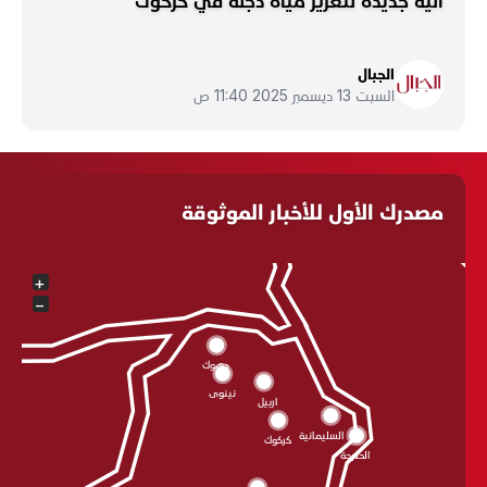
آلية جديدة لتعزيز مياه دجلة في كركوك
الجبال
السبت 13 ديسمبر 2025 11:40 ص
مصدرك الأول للأخبار الموثوقة
+
−
دهوك
نينوى
اربيل
السليمانية
كركوك
الحلبجة