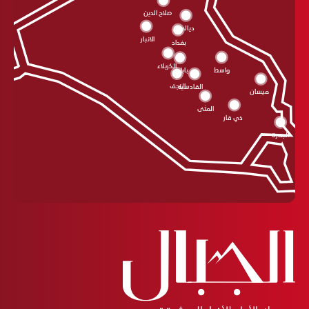
صلاح الدين
ديالى
الانبار
بغداد
الکربلاء
واسط
بابل
النجف
القادسية
ميسان
المثنى
ذي قار
البصرة