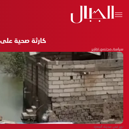
كارثة صحية على أع
سياسة
،
مجتمع
،
تقارير
نهر في مدينة البصرة