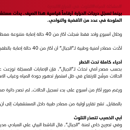
#مشكلة المياه
#التلوث في العراق
#البصرة
بينما تسجّل درجات الحرارة أرقاماً قياسية هذا الصيف، بدأت مست
الملوحة في عدد من الأقضية والنواحي.
وخلال أسبوع واحد فقط سُجلت أكثر من 40 حالة إصابة متنوعة معظمها في مناطق شمال البصرة ومركز المدينة مع تصدّر قضاء أبي الخصيب قائمة المناطق الأكثر تضرراً.
أكّدت مصادر أمنية وطبية لـ”الجبال” أن أكثر من 40 حالة إصابة بالطفح الجلدي سُجلت خلال الأسبوع الأخير فقط، وسط مخاوف متزايدة من اتساع رقعة الإصابة لتشمل آلاف السكان لا سيما في قضاء أبي الخصيب.
أحياء كاملة تحت الخطر
بحسب مصدر أمني تحدّث لـ”الجبال”، فإن الإصابات المسجّلة توزعت 
الحالات مرشّح للارتفاع في ظل استمرار تدهور جودة المياه وغياب الاست
ورغم مرور أكثر من أسبوع على بدء تسجيل الحالات، لم تصدر دائرة ص
بالمقابل، تشير تقارير أولية من مصادر طبية داخل المستشفيات إلى أن
أبي الخصيب تتصدّر التلوث
وفي تصريح خاص لمنة ”الجبال”، قال الناشط البيئي علي العبادي مدير 