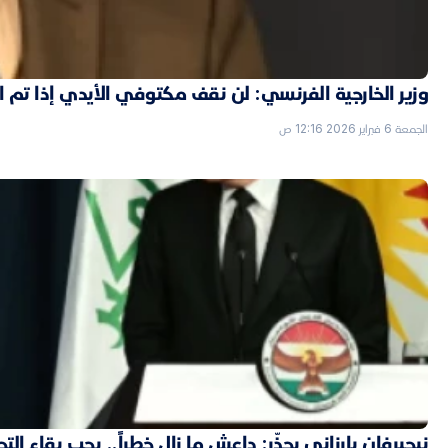
وزير الخارجية الفرنسي: لن نقف مكتوفي الأيدي إذا تم
الجمعة 6 فبراير 2026 12:16 ص
نيجيرفان بارزاني يحذّر: داعش ما زال خطراً.. يجب بقاء الت