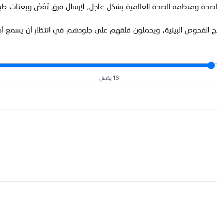
ة ومنظمة الصحة العالمية بشكل عاجل، لإرسال فرق تَقَصٍّ وبعثات طبي
ائج الفحوص البيئية، ويحملون قلقهم على جلودهم في انتظار أن يسمع أح
16 بكسل