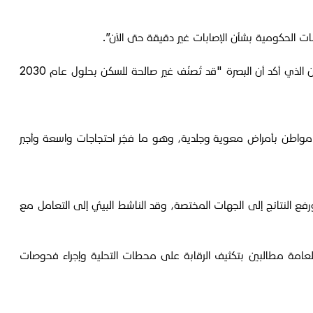
 الحكومية بشأن الإصابات غير دقيقة حتى الآن”.
العبادي طالب بإعلان محافظة البصرة "منطقة منكوبة بيئياً”، مستنداً إلى تحذيرات أممية سابقة، منها تصريح المفوض السامي لحقوق الإنسان الذي أكد أن البصرة "قد تُصنّف غير صالحة للسكن بحلول عام 2030
ادث للأذهان الكارثة الصحية التي اجتاحت البصرة في صيف 2018 حين تسببت أزمة المياه الملوثة في إصابة أكثر من 100 ألف مواطن بأمراض معوية وجلدية، وهو ما فجّر احتجاجات واسعة وأجبر
ع النتائج إلى الجهات المختصة، وقد الناشط البيئي إلى التعامل مع
لعامة مطالبين بتكثيف الرقابة على محطات التحلية وإجراء فحوصات