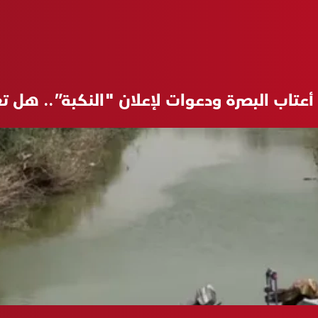
تاب البصرة ودعوات لإعلان "النكبة”.. هل تعود أ