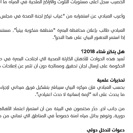
الخصيب سجل أعلى مستويات التلوث والتراكيز الملحية في المياه ما
وأعرب العبادي عن استغرابه من “غياب تركيز لجنة الصحة في مجلس الم
إذا استمر التدهور البيئي على هذا النحو”.
هل يتكرّر شتاء 2018؟
الحكومة على إرسال لجان تحقيق ومعالجة دون أن تثمر عن إصلاحات ج
تحذيرات علمية
بحسب العبادي فإن مركزه البيئي سيباشر بتشكيل فريق ميداني لإجراء 
ما يحدث على أنه “أزمة إنسانية لا حدث اعتيادي”.
من جانب آخر، حذّر مختصون في البيئة من أن استمرار اعتماد الأها
دورية، وتوفير بدائل مياه آمنة خصوصاً في المناطق التي تعاني من مل
دعوات لتدخل دولي