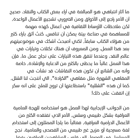
ما أثار انتباهي هو المبالغة في آراء بعض الكتاب والنقاد. صحيح
أن الأمر راجع إلى الأذواق ومن الضروري تشجيع الأعمال الواعدة،
لكن ملاحظات الأوساط الثقافية في أعمال كهذه مهمة
للمساهمة في صناعة بيئة يمكن أن تنافس. كنتُ أثق بآراء كثير
من هؤلاء الكتاب سابقاً، لكنني أصبحتُ أشكك في موضوعيتهم
بعد هذا العمل. ومن المعروف أن هناك تكتلات وتيارات في
عالم النقد، وعندما تتفق هذه التيارات على نجاح عمل ما، فإن
هذا العمل غالباً ما يحظى بالكثير من الدعاية والإشادة، خاصة
وأنه من الشائع أن تكون هذه النقاشات قد نشأت في
المقاهي الشهيرة مثل مقاهي "الكرادة"، التي أنتجت لنا الشلل،
كما أن هذه "الشللية" باستطاعتها أن تروج للملح على أنه سكر
إن اتفقت على ذلك!
من الجوانب الإيجابية لهذا العمل هو استخدامه للهجة العامية
العراقية بشكل طبيعي وسلس، الأمر الذي تفتقده الكثير من
الأعمال الدرامية العراقية، فغالباً ما يلجأ الممثلون إلى استخدام
لغة مسرحية أو مزيج غير طبيعي من الفصحى والعامية. نجح
المسلسل في الوصول إلى قلوب المشاهدين العراقيين بفضل