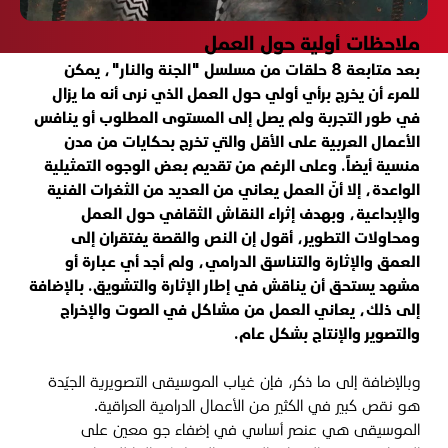
ملاحظات أولية حول العمل
بعد متابعة 8 حلقات من مسلسل "الجنة والنار"، يمكن
للمرء أن يخرج برأي أولي حول العمل الذي نرى أنه ما يزال
في طور التجربة ولم يصل إلى المستوى المطلوب أو ينافس
الأعمال العربية على الأقل والتي تخرج بحكايات من مدن
منسية أيضاً. وعلى الرغم من تقديم بعض الوجوه التمثيلية
الواعدة، إلا أنّ العمل يعاني من العديد من الثغرات الفنية
والإبداعية، وبهدف إثراء النقاش الثقافي حول العمل
ومحاولات التطوير، أقول إن النص والقصة يفتقران إلى
العمق والإثارة والتناسق الدرامي، ولم أجد أي عبارة أو
مشهد يستحق أن يناقش في إطار الإثارة والتشويق. بالإضافة
إلى ذلك، يعاني العمل من مشاكل في الصوت والإخراج
والتصوير والإنتاج بشكل عام.
وبالإضافة إلى ما ذكر، فإن غياب الموسيقى التصويرية الجيّدة
هو نقص كبير في الكثير من الأعمال الدرامية العراقية.
الموسيقى هي عنصر أساسي في إضفاء جو معين على