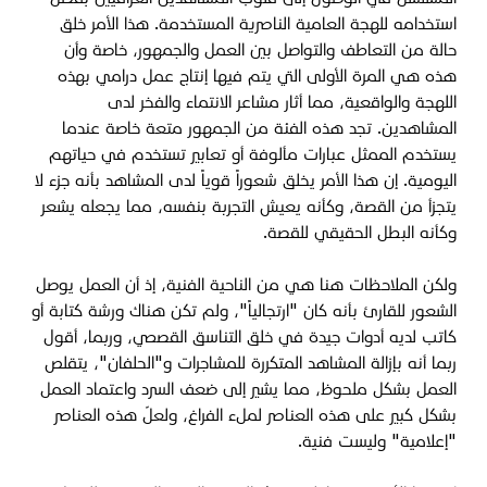
استخدامه للهجة العامية الناصرية المستخدمة. هذا الأمر خلق
حالة من التعاطف والتواصل بين العمل والجمهور، خاصة وأن
هذه هي المرة الأولى التي يتم فيها إنتاج عمل درامي بهذه
اللهجة والواقعية، مما أثار مشاعر الانتماء والفخر لدى
المشاهدين. تجد هذه الفئة من الجمهور متعة خاصة عندما
يستخدم الممثل عبارات مألوفة أو تعابير تستخدم في حياتهم
اليومية. إن هذا الأمر يخلق شعوراً قوياً لدى المشاهد بأنه جزء لا
يتجزأ من القصة، وكأنه يعيش التجربة بنفسه، مما يجعله يشعر
وكأنه البطل الحقيقي للقصة.
ولكن الملاحظات هنا هي من الناحية الفنية، إذ أن العمل يوصل
الشعور للقارئ بأنه كان "ارتجالياً"، ولم تكن هناك ورشة كتابة أو
كاتب لديه أدوات جيدة في خلق التناسق القصصي، وربما، أقول
ربما أنه بإزالة المشاهد المتكررة للمشاجرات و"الحلفان"، يتقلص
العمل بشكل ملحوظ، مما يشير إلى ضعف السرد واعتماد العمل
بشكل كبير على هذه العناصر لملء الفراغ، ولعلّ هذه العناصر
"إعلامية" وليست فنية.