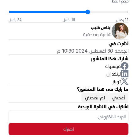
حجم الخط
12 بكسل
16 بكسل
24 بكسل
إيناس فليب
شاعرة وصحفية
نُشرت في
الجمعة 30 أغسطس 2024 10:30 م
شارك هذا المنشور
فيسبوك
لينكد إن
تويتر
ما رأيك في هذا المنشور؟
أعجبني
لم يعجبني
اشترك في النشرة البريدية
اشترك