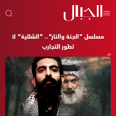
مسلسل "الجنة والنار".. "الشللية" لا
تطور التجارب
آراء