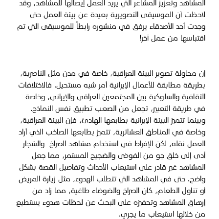
المشاهد وتعزيز المشاعر التي يريد العمل إيصالها للمشاهد، وقد
لاحظت أن الموسيقى التصويرية بعيدة عن بيئة العمل حتى
وجدت أحد الأصدقاء يرفق في منشوره رابطاً للموسيقى التي تم
اقتباسها من عمل آخر!
إن محاولة تصوير البيئة العراقية، خاصة في مدن مثل الناصرية،
بطريقة مطابقة للأعمال الإيرانية أمر شبه مستحيل. فالاختلافات
الثقافية والسلوكية بين المجتمعين العراقي والإيراني، وخاصة
في طريقة التعبير، تجعل من الصعب تطبيق نفس النماذج.
وبينما تتميز البيئة الإيرانية بطابعها الهادئ، فإن البيئة العراقية،
وخاصة في المناطق العشائرية، تتميز بطابعها الصاخب
الذي أراد
العمل نقله، لكن
الإفراط في استخدام مشاهد الصراخ والشجار
أدى إلى خلق جو من الفوضى والضجيج المستمر، مما جعل
المشاهد غير قادر على استيعاب الأحداث وتفاصيل القصة بشكل
واضح. حتى في المشاهد التي تتطلب الهدوء، مثل زيارة المريض
أو تناول الطعام، كان الصراخ والضوضاء طاغية، مما زاد من
إرهاق المشاهد وتحفيزه على البحث عن لحظات هدوء يستطيع
من خلالها استيعاب ما يجري.