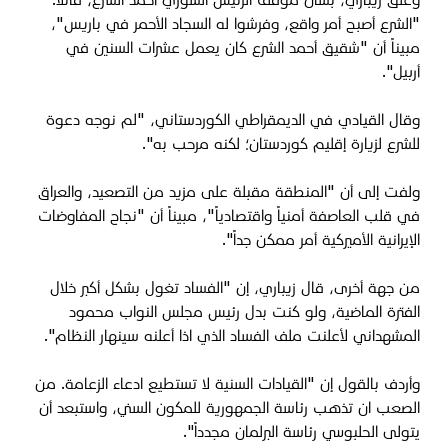
"الشرع أصبح أمر واقع، وفرشوا له السجاد الأحمر في باريس"،
مبيناً أن "شقيق أحمد الشرع كان يعمل عشرات السنين في
أربيل
".
وقال القيادي في الديمقراطي الكوردستاني، "
لم نوجه دعوة
للشرع لزيارة إقليم كوردستان؛ لكنه مرحب به".
ولفت إلى أن "
المنطقة مقبلة على مزيد من التصعيد، والعراق
في قلب العاصفة أمنياً واقتصادياً"، مبيناً أن "نجاح المفاوضات
الإيرانية الأميركية أمر ممكن جداً".
من جهة أخرى، قال زيباري، إن "
الفساد تغول بشكل أكبر خلال
الفترة الماضية،
و
لو كنت بدل رئيس مجلس النواب محمود
المشهداني لأعلنت ملف الفساد الذي اذا أعلنه سينهار النظام".
وأردف بالقول إن "القيادات السنية لا تستطيع ادعاء الزعامة. من
الصعب ان تذهب رئاسة الجمهورية للمكون السني،
و
استبعد أن
يتولى الحلبوسي رئاسة البرلمان مجدداً".