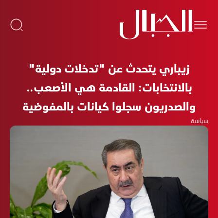
زيباري يتحدث عن "تدخلات دولية"
بالانتخابات: القادمة هي الأصعب..
والصدريون سجلوا كيانات بالمفوضية
سياسة