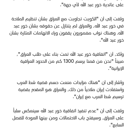
على عائدية خور عبد الله لأي جهة".
ولفت إلى أن "الكويت تجاوبت مع العراق بشأن تنظيم الملاحة
في خور عبد الله، والعراق لم يتنازل عن حقوقه بشأن خور عبد
الله. وهناك نواب مغمورون يقفون وراء الاتهامات المثارة بشأن
خور عبد الله".
وأكد، أن "اتفاقية خور عبد الله تمت بناء على طلب العراق"،
مبيناً "نحن من قمنا برسم 1300 كم من الحدود العراقية
الإيرانية".
وأشار إلى أن "هناك مزايدات منعت حسم قضية شط العرب
واستفادت إيران ملاحياً من ذلك،
و
العراق هو المقصر بقضية
ترسيم شط العرب مع إيران".
ولفت إلى أن "عدم تنفيذ اتفاقية خور عبد الله سينعكس سلباً
على العراق، وسيفتح باب الاحتمالات ومن بينها العودة للفصل
السابع".