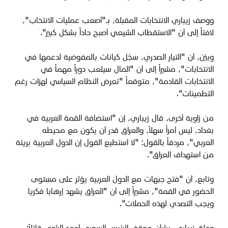
ووصف زيباري الانتخابات المقبلة، بـ"أصعب عمليات الانتخاب"،
لافتاً إلى أن "الاستقطاب الشيعي أصبح حاداً بشكل كبير".
وبيّن، أن "التيار الصدري، سجّل كيانات بالمفوضية لدعمها في
الانتخابات"، مشيراً إلى أن "المال سيلعب دوراً مهماً في
الانتخابات القادمة"، متوقعاً "تعرض النظام السياسي لهزات رغم
التطمينات".
من زاوية أخرى، قال زيباري، إن "استضافة القمة العربية في
بغداد، ليس أمراً سهلاً، والعراق قدر أن يكون مع محيطه
العربي"، مردفاً بالقول: "لا استطيع القول إن الدول العربية بريئة
من استهداف العراق".
وتابع، أن "فتح جبهات مع الدول العربية يؤثر على مستوى
الحضور في القمة"، مشيراً إلى أن "العراق يشهد إرهابا فكريا
ويجب التصدي لهذه الحملات".
وعلق زيباري، بشأن موقف الرئيس السوري أحمد
الشرع، قائلاً: