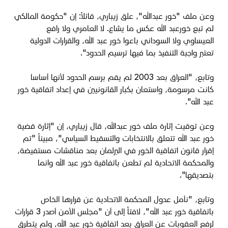
وعن ملف "خور عبدالله"، علق زيباري، قائلاً: إن "حكومة المالكي
لم تبع خورعبد الله عكس ما يشاع. لا العامري ولا رافع
العيساوي ولا السوداني باعوا خور عبد الله
، و
القرارات الدولية
تعتبر واجبة التنفيذ بما فيها ترسيم الحدود".
وتابع، "العراق بعد 2003 لم يقم برسم الحدود لأنها أساسا
كانت مرسومة
، و
استعان بكبار القانونيين في إعداد اتفاقية خور
عبد الله".
وعن توقيت إثارة ملف خور عبدالله، قال زيباري، إن "
إثارة قضية
خور عبد الله تتعلق بالانتخابات والتسقيط السياسي"، مبيناً "تم
إقرار قانون اتفاقية الخور في البرلمان بعد مناقشات مستفيضة،
والمحكمة الاتحادية لم تطعن باتفاقية خور عبد الله وانما
بتصديقها".
وتابع، "نأمل عدول المحكمة الاتحادية عن قرارها الخاص
باتفاقية خور عبد الله"، لافتاً إلى أن "مجلس الأمن أصدر 3 قرارات
لرفع العقوبات عن العراق بعد اتفاقية خور عبد الله، ولم يتطرق