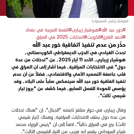
هوشيار زيباري (فيسبوك)
#خور عبد الله
#هوشيار زيباري
#القمة العربية في بغداد
#أحمد الشرع
#الكويت
#انتخابات 2025 في العراق
حذّر من عدم تنفيذ اتفاقية خور عبد الله
تحدث القيادي في الحزب الديمقراطي الكوردستاني،
هوشيار زيباري، الأحد 11 أيار 2025، عن "تدخلات من عدة
دول" في الانتخابات العراقية، فيما أشار إلى أن العراق في
قلب عاصفة التصعيد الأمني والاقتصادي، فضلاً عن أن عدم
تنفيذ اتفاقية خور عبد الله سينعكس سلباً على البلاد، وقد
يؤسس للعودة للفصل السابع، فيما كشف عن "بروز تيار
شيعي ثالث".
وقال زيباري في حوار متلفز تابعته "الجبال"، إن "هناك تدخلات
من عدة دول بملف الانتخابات العراقية، وهناك (تيار شيعي
ثالث) يبرز في العراق حالياً"، لافتاً إلى أن "رئيس الوزراء محمد
شياع السوداني يشعر أنه قريب من التيار الشيعي الثالث".