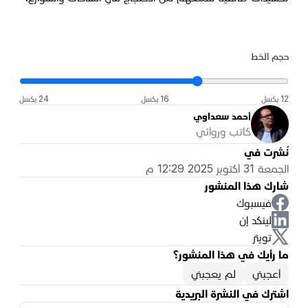
حجم الخط
12 بكسل
16 بكسل
24 بكسل
أحمد سعداوي
كاتب وروائي
نُشرت في
الجمعة 31 أكتوبر 2025 12:29 م
شارك هذا المنشور
فيسبوك
لينكد إن
تويتر
ما رأيك في هذا المنشور؟
أعجبني
لم يعجبني
اشترك في النشرة البريدية