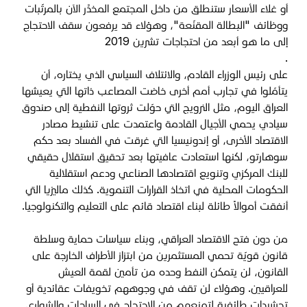
أو غلاء الأسعار ستنطلق من داخل المجتمع المخدَّر الآن بالمرتّبات
ووظائف "البطالة المقنّعة"، وهؤلاء قد يرفعون سقف الاحتجاج
إلى ما هو أبعد من احتجاجات تشرين 2019
.
على رئيس الوزراء القادم، والائتلاف السياسي الذي يختاره، أن
يتأمّلوا في تجارب أمم أخرى خاضت المصاعب ذاتها التي يعيشها
العراق اليوم، مثل النرويج التي حوّلت ثروتها النفطية إلى صندوق
سيادي يحمي الأجيال القادمة واعتمدت على تنشيط مصادر
الاقتصاد الأخرى، أو إندونيسيا التي غرقت في الفساد بعد حكم
سوهارتو، لكنها استعادت عافيتها بعد تحقيق استقلال حقيقي
للبنك المركزي وتنويع اقتصادها الصناعي ودعم استقلالية
الحكومات المحلية في اتخاذ القرارات التنموية. كذلك ماليزيا التي
أنفقت أموالاً طائلة لبناء اقتصاد قائم على التعليم والتكنولوجيا
.
من دون فتح الاقتصاد العراقي، وبناء سياسات حماية وسلطة
قانون قويّة تحمي المستثمرين من ابتزاز الأطراف الخارجة على
القانون، لن يتمكن النفط وحده من تأمين لقمة العيش
للعراقيين. وهؤلاء لن تقف في وجوههم تخويفات عقائدية أو
تحشيدات طائفية لتمنعهم من الاحتجاج في الساحات والشوارع
.