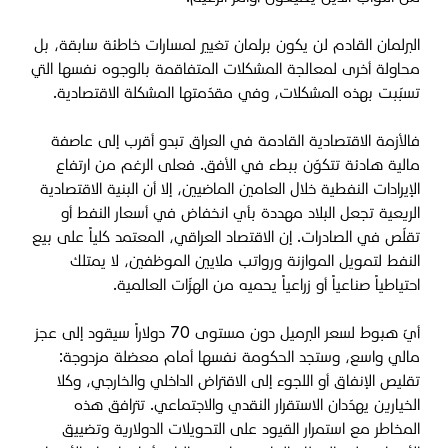
البرلمان القادم لن يكون برلمان تغيير لمسارات خاطئة سابقة، بل
محاولة أخرى لمعالجة المشكلات المتفاقمة بالوجوه نفسها التي
تسبّبت بهذه المشكلات، وفي مقدّمتها المشكلة الاقتصادية
.
فالأزمة الاقتصادية القادمة في العراق تبدو أقرب إلى عاصفة
مالية هادئة تتكوّن ببطء في الأفق. فعلى الرغم من ارتفاع
الإيرادات النفطية خلال العامين الماضيين، إلا أن البنية الاقتصادية
الريعية تجعل البلاد مهددة بأي انخفاض في أسعار النفط أو
تقلّص في الصادرات. إن الاقتصاد العراقي، المعتمد كلياً على بيع
النفط لتمويل الموازنة ورواتب ملايين الموظفين، لا يمتلك
احتياطياً صناعياً أو زراعياً يحميه من الهزّات العالمية
.
أيّ هبوط لسعر البرميل دون مستوى 70 دولاراً سيقود إلى عجز
مالي واسع، وستجد الحكومة نفسها أمام معضلة مزدوجة:
تقليص الإنفاق أو اللجوء إلى الاقتراض الداخلي والخارجي، وكلا
الخيارين يهدّدان الاستقرار النقدي والاجتماعي. تترافق هذه
المخاطر مع استمرار القيود على التحويلات الدولارية وتضييق