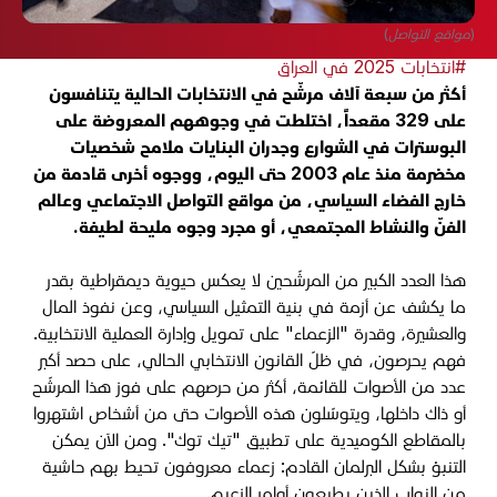
(مواقع التواصل)
#انتخابات 2025 في العراق
أكثر من سبعة آلاف مرشّح في الانتخابات الحالية يتنافسون
على 329 مقعداً، اختلطت في وجوههم المعروضة على
البوسترات في الشوارع وجدران البنايات ملامح شخصيات
مخضرمة منذ عام 2003 حتى اليوم، ووجوه أخرى قادمة من
خارج الفضاء السياسي، من مواقع التواصل الاجتماعي وعالم
الفنّ والنشاط المجتمعي، أو مجرد وجوه مليحة لطيفة
.
هذا العدد الكبير من المرشّحين لا يعكس حيوية ديمقراطية بقدر
ما يكشف عن أزمة في بنية التمثيل السياسي، وعن نفوذ المال
والعشيرة، وقدرة "الزعماء" على تمويل وإدارة العملية الانتخابية.
فهم يحرصون، في ظلّ القانون الانتخابي الحالي، على حصد أكبر
عدد من الأصوات للقائمة، أكثر من حرصهم على فوز هذا المرشّح
أو ذاك داخلها، ويتوسّلون هذه الأصوات حتى من أشخاص اشتهروا
بالمقاطع الكوميدية على تطبيق "تيك توك". ومن الآن يمكن
التنبؤ بشكل البرلمان القادم: زعماء معروفون تحيط بهم حاشية
من النواب الذين يطيعون أوامر الزعيم
.