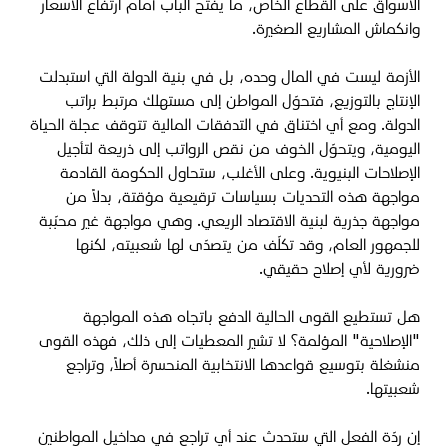
الأسواق على القطاع الخاص، ما يفتح الباب أمام ارتفاع الأسعار
وانكماش المشاريع الصغيرة
.
الأزمة ليست في المال وحده، بل في بنية الدولة التي استبدلت
الإنتاج بالتوزيع، فتحوّل المواطن إلى مستهلك مرتبط براتب
الدولة. ومع أي اختناق في التدفقات المالية تتوقف عجلة الحياة
اليومية، ويتحوّل الخوف من نقص الرواتب إلى ذريعة لتأجيل
الإصلاحات البنيوية. وعلى الأغلب، ستحاول الحكومة القادمة
مواجهة هذه التحديات بسياسات ترقيعية مؤقتة، بدلاً من
مواجهة جذرية لبنية الاقتصاد الريعي. وهي مواجهة غير محبّبة
للجمهور العام، وقد تكلّف من يتصدّى لها شعبيته، لكنها
ضرورية لأي إصلاح حقيقي
.
هل تستطيع القوى الحالية الدفع باتجاه هذه المواجهة
"الإصلاحية" المؤلمة؟ لا تشير المعطيات إلى ذلك، فهذه القوى
منشغلة بتوسيع قواعدها الانتخابية المنحسرة أصلاً، وتراجع
شعبيتها
.
إن ردّة الفعل التي ستحدث عند أي تراجع في مداخيل المواطنين