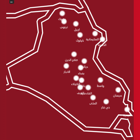
−
دهوك
نينوى
اربيل
السليمانية
كركوك
الحلبجة
صلاح الدين
ديالى
الانبار
بغداد
الکربلاء
واسط
بابل
النجف
القادسية
ميسان
المثنى
ذي قار
البصرة