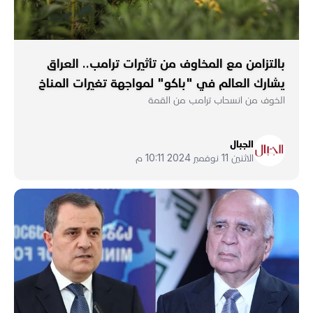
بالتزامن مع المخاوف من تأثيرات ترامب.. العراق
يشارك العالم في "باكو" لمواجهة تغيرات المناخ
الخوف من انسحاب ترامب من القمة
الجبال
الاثنين 11 نوفمبر 2024 10:11 م