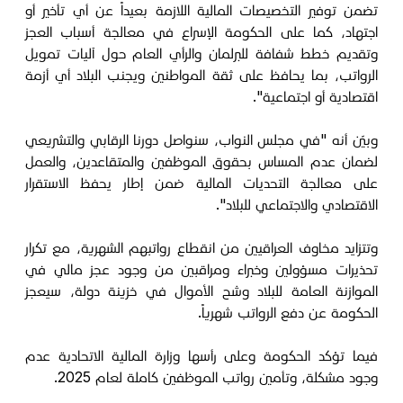
تضمن توفير التخصيصات المالية اللازمة بعيداً عن أي تأخير أو
اجتهاد، كما على الحكومة الإسراع في معالجة أسباب العجز
وتقديم خطط شفافة للبرلمان والرأي العام حول آليات تمويل
الرواتب، بما يحافظ على ثقة المواطنين ويجنب البلاد أي أزمة
اقتصادية أو اجتماعية".
وبيّن أنه "في مجلس النواب، سنواصل دورنا الرقابي والتشريعي
لضمان عدم المساس بحقوق الموظفين والمتقاعدين، والعمل
على معالجة التحديات المالية ضمن إطار يحفظ الاستقرار
الاقتصادي والاجتماعي للبلاد".
وتتزايد مخاوف العراقيين من انقطاع رواتبهم الشهرية، مع تكرار
تحذيرات مسؤولين وخبراء ومراقبين من وجود عجز مالي في
الموازنة العامة للبلاد وشح الأموال في خزينة دولة، سيعجز
الحكومة عن دفع الرواتب شهرياً.
فيما تؤكد الحكومة وعلى رأسها وزارة المالية الاتحادية عدم
وجود مشكلة، وتأمين رواتب الموظفين كاملة لعام 2025.