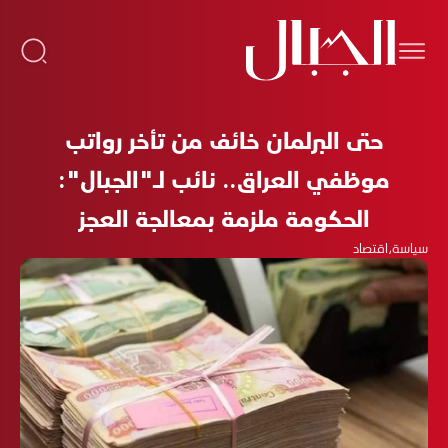
حتى البرلمان خائف من تأخر رواتب
موظفي العراق.. نائب لـ"الجبال":
الحكومة ملزمة بمعالجة العجز
سياسة
،
اقتصاد