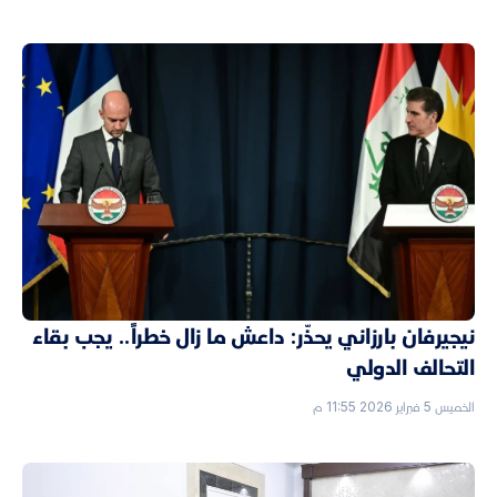
نيجيرفان بارزاني يحذّر: داعش ما زال خطراً.. يجب بقاء
التحالف الدولي
الخميس 5 فبراير 2026 11:55 م