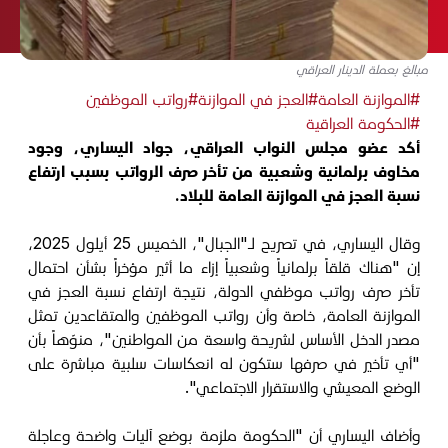
مبالغ بعملة الدينار العراقي
#الموازنة العامة
#العجز في الموازنة
#رواتب الموظفين
#الحكومة العراقية
أكد عضو مجلس النواب العراقي، جواد اليساري، وجود
مخاوف برلمانية وشعبية من تأخر صرف الرواتب بسبب ارتفاع
نسبة العجز في الموازنة العامة للبلاد.
وقال اليساري، في تصريح لـ"الجبال"، الخميس 25 أيلول 2025،
إن "هناك قلقاً برلمانياً وشعبياً إزاء ما أثير مؤخراً بشأن احتمال
تأخر صرف رواتب موظفي الدولة، نتيجة ارتفاع نسبة العجز في
الموازنة العامة، خاصة وأن رواتب الموظفين والمتقاعدين تمثل
مصدر الدخل الأساس لشريحة واسعة من المواطنين"، منوّهاً بأن
"أي تأخير في صرفها ستكون له انعكاسات سلبية مباشرة على
الوضع المعيشي والاستقرار الاجتماعي".
وأضاف اليساري أن "الحكومة ملزمة بوضع آليات واضحة وعاجلة