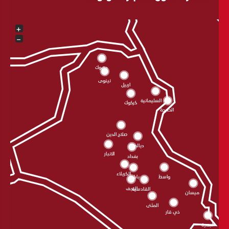
+
−
دهوك
نينوى
اربيل
السليمانية
كركوك
الحلبجة
صلاح الدين
ديالى
الانبار
بغداد
الکربلاء
واسط
بابل
النجف
القادسية
ميسان
المثنى
ذي قار
البصرة