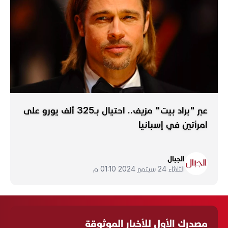
عبر "براد بيت" مزيف.. احتيال بـ325 ألف يورو على
امرأتين في إسبانيا
الجبال
الثلاثاء 24 سبتمبر 2024 01:10 م
مصدرك الأول للأخبار الموثوقة