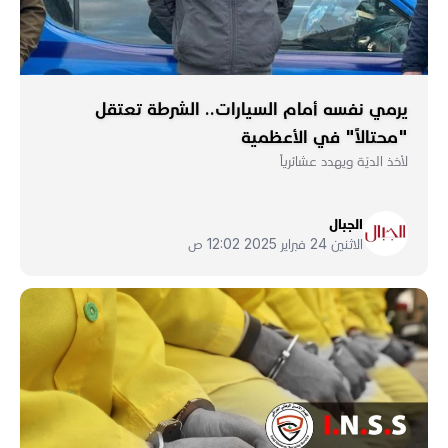
يرمي نفسه أمام السيارات.. الشرطة تعتقل
"محتالاً" في الأعظمية
لأخذ الديّة ويهدد عشائرياً
الجبال
الاثنين 24 فبراير 2025 12:02 ص