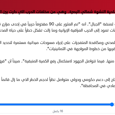
وأوضح معاون مدير شؤون الألغام في البصرة طارق محمد في حديث لم
عود إلى الحرب العراقية الإيرانية وما زالت تشكل خطراً على حياة المدنيين 
مدني ومكافحة المتفجرات على إجراء مسوحات ميدانية مستمرة لتحديد المنا
جة قربها من خطوط المواجهة في الثمانينيات".
ها، فيما تتواصل الجهود لاستكمال رفع الكمية المتبقية"، مبيناً أن "فرق
ج إلى دعم حكومي ودولي متواصل نظراً لحجم الخطر الذي ما زال قائماً ب
تصادي في المحافظة".
16 بكسل