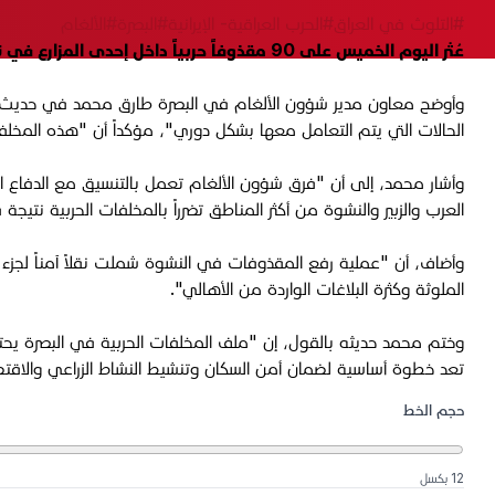
#التلوث في العراق
#الحرب العراقية- الإيرانية
#البصرة
#الألغام
عُثر اليوم الخميس على 90 مقذوفاً حربياً داخل إحدى المزارع في ناحية النشوة شمالي البصرة، وهي من مخلفات الحرب التي دارت بين العراق وإيران في ثمانينيات القرن الماضي.
الحالات التي يتم التعامل معها بشكل دوري"، مؤكداً أن "هذه المخلفات ت
وأشار محمد، إلى أن "فرق شؤون الألغام تعمل بالتنسيق مع الدفاع ال
العرب والزبير والنشوة من أكثر المناطق تضرراً بالمخلفات الحربية نتي
وأضاف، أن "عملية رفع المقذوفات في النشوة شملت نقلاً آمناً لجزء من
الملوثة وكثرة البلاغات الواردة من الأهالي".
وختم محمد حديثه بالقول، إن "ملف المخلفات الحربية في البصرة يحتا
تعد خطوة أساسية لضمان أمن السكان وتنشيط النشاط الزراعي والاق
حجم الخط
12 بكسل