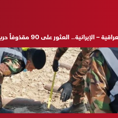
نية.. العثور على 90 مقذوفاً حربياً في مزرعة بالبصرة