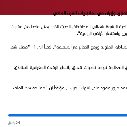
نصّة "الجبال"، أنه "تم العثور على 90 مقذوفاً حربياً في إحدى مزارع ناحية النشوة شمالي المحافظة، الحدث الذي يمثل واحداً من عشرات
واستثمار الأراضي الزراعية".
طق الملوثة ورفع الذخائر غير المنفلقة"، لافتاً إلى أن "قضاء شط
 المعالجة تواجه تحديات تتعلق باتساع الرقعة الجغرافية للمناطق
عد مرور عقود على انتهاء الحرب"، مؤكداً أن "معالجة هذا الملف
24 بكسل