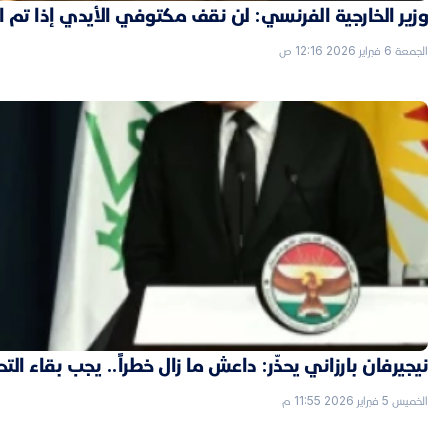
وزير الخارجية الفرنسي: لن نقف مكتوفي الأيدي إذا تم
الجمعة 6 فبراير 2026 12:16 ص
نيجيرفان بارزاني يحذّر: داعش ما زال خطراً.. يجب بقاء الت
الخميس 5 فبراير 2026 11:55 م