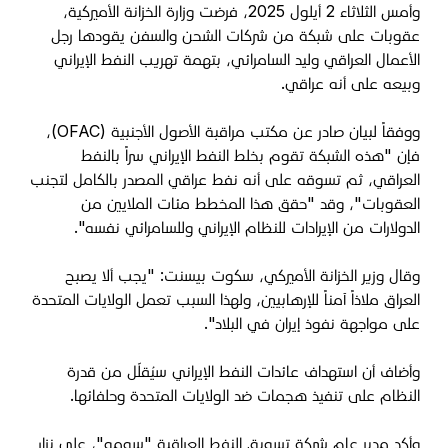
وأمس الثلاثاء 2 أيلول 2025، فرضت وزارة الخزانة الأميركية،
عقوبات على شبكة من شركات الشحن والسفن يقودها رجل
الأعمال العراقي وليد السامرائي، بتهمة تهريب النفط الإيراني
وبيعه على أنه عراقي.
ووفقاً لبيان صادر عن مكتب مراقبة الأصول الأجنبية (OFAC)،
فإن "هذه الشبكة تقوم بخلط النفط الإيراني سراً بالنفط
العراقي، ثم تسوقه على أنه نفط عراقي المصدر بالكامل لتجنب
العقوبات"، وقد "حقق هذا المخطط مئات الملايين من
الدولارات من الإيرادات للنظام الإيراني وللسامرائي نفسه".
وقال وزير الخزانة الأميركي، سكوت بيسنت: "يجب ألا يصبح
العراق ملاذاً آمناً للإرهابيين، ولهذا السبب تعمل الولايات المتحدة
على مواجهة نفوذ إيران في البلاد".
وأضاف أن استهداف عائدات النفط الإيراني سيُقلّل من قدرة
النظام على تنفيذ هجمات ضد الولايات المتحدة وحلفائها.
وأكد مدير عام شركة تسويق النفط العراقية "سومو"، علي نزار