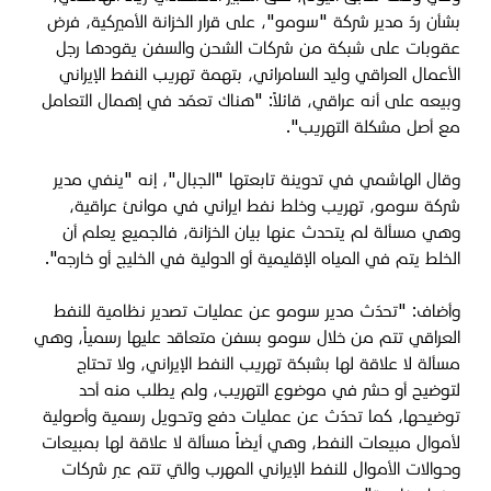
بشأن ردّ مدير شركة "سومو"، على قرار الخزانة الأميركية، فرض
عقوبات على شبكة من شركات الشحن والسفن يقودها رجل
الأعمال العراقي وليد السامرائي، بتهمة تهريب النفط الإيراني
وبيعه على أنه عراقي، قائلاً: "هناك تعمّد في إهمال التعامل
مع أصل مشكلة التهريب".
وقال الهاشمي في تدوينة تابعتها "الجبال"، إنه "ينفي مدير
شركة سومو، تهريب وخلط نفط ايراني في موانئ عراقية،
وهي مسألة لم يتحدث عنها بيان الخزانة، فالجميع يعلم أن
الخلط يتم في المياه الإقليمية أو الدولية في الخليج أو خارجه".
وأضاف: "تحدّث مدير سومو عن عمليات تصدير نظامية للنفط
العراقي تتم من خلال سومو بسفن متعاقد عليها رسمياً، وهي
مسألة لا علاقة لها بشبكة تهريب النفط الإيراني، ولا تحتاج
لتوضيح أو حشر في موضوع التهريب، ولم يطلب منه أحد
توضيحها، كما تحدّث عن عمليات دفع وتحويل رسمية وأصولية
لأموال مبيعات النفط، وهي أيضاً مسألة لا علاقة لها بمبيعات
وحوالات الأموال للنفط الإيراني المهرب والتي تتم عبر شركات