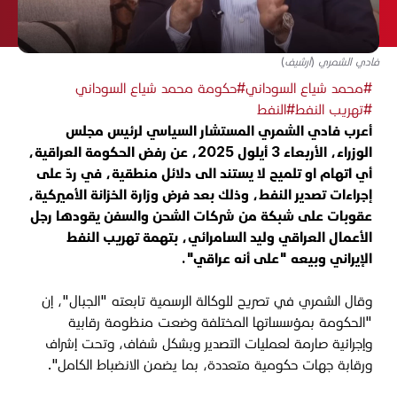
فادي الشمري (أرشيف)
#محمد شياع السوداني
#حكومة محمد شياع السوداني
#تهريب النفط
#النفط
أعرب فادي الشمري المستشار السياسي لرئيس مجلس
الوزراء، الأربعاء 3 أيلول 2025، عن رفض الحكومة العراقية،
أي اتهام او تلميح لا يستند الى دلائل منطقية، في ردّ على
إجراءات تصدير النفط، وذلك بعد فرض
وزارة الخزانة الأميركية،
عقوبات على شبكة من شركات الشحن والسفن يقودها رجل
الأعمال العراقي وليد السامرائي، بتهمة تهريب النفط
الإيراني وبيعه "على أنه عراقي".
وقال الشمري في تصريح للوكالة الرسمية تابعته "الجبال"، إن
"الحكومة بمؤسساتها المختلفة وضعت منظومة رقابية
وإجرائية صارمة لعمليات التصدير وبشكل شفاف، وتحت إشراف
ورقابة جهات حكومية متعددة، بما يضمن الانضباط الكامل".