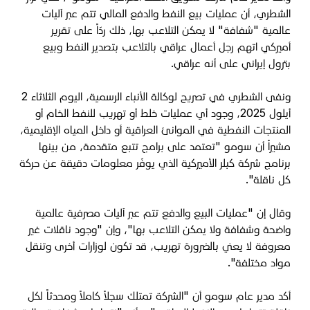
الشطري، أن عمليات بيع النفط والدفع المالي تتم عبر آليات
عالمية "شفافة" لا يمكن التلاعب بها، ذلك ردّاً على تقرير
أميركي اتهم رجل أعمال عراقي بالتلاعب بتصدير النفط وبيع
بترول إيراني على أنه عراقي.
ونفى الشطري في تصريح لوكالة الأنباء الرسمية، اليوم الثلاثاء 2
أيلول 2025، وجود أي عمليات خلط أو تهريب للنفط الخام أو
المنتجات النفطية في الموانئ العراقية أو داخل المياه الإقليمية،
مشيراً أن سومو "تعتمد على برامج تتبع متقدمة، من بينها
برنامج شركة كبلر الأميركية الذي يوفّر معلومات دقيقة عن حركة
كل ناقلة".
وقال إن "عمليات البيع والدفع تتم عبر آليات مصرفية عالمية
واضحة وشفافة ولا يمكن التلاعب بها"، وإن "وجود ناقلات غير
معروفة لا يعني بالضرورة تهريب، قد تكون لوزارات أخرى وتنقل
مواد مختلفة".
أكد مدير عام سومو أن "الشركة تمتلك سجلاً كاملاً ومحدثاً لكل