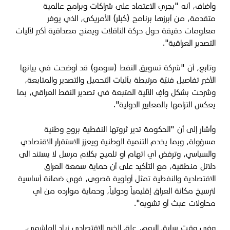
وأضاف، أنه "يجري الاعتماد على شراكات وبرامج عالمية
متقدمة، من أبرزها برنامج (كبلر) الأمريكي، الذي يوفر
معلومات دقيقة حول حركة الناقلات ويمنح مصداقية أكبر لآليات
التصدير العراقية".
وتابع، أن "شركة تسويق النفط (سومو) قد أوضحت في بيانها
الأخير تفاصيل فنيّة مرتبطة بآليات التحميل والتصدير والمتابعة،
وشرحت بشكل وافٍ الآلية المتبعة في تصدير النفط العراقي، بما
يعكس التزامها بالمعايير الدولية".
وأشار إلى أن "الحكومة تدير ثروتها النفطية بروح وطنية
مسؤولة، وبما يخدم التنمية الوطنية ويعزز الاستقرار الاقتصادي
والسياسي، وترفض أي اتهام او تلميح بكلام مرسل لا يستند الى
دلائل منطقية، مع التأكيد على أن حماية سمعة العراق
الاقتصادية والنفطية تمثل أولوية قصوى، فهي ضمانة أساسية
لترسيخ مكانة العراق إقليمياً ودولياً، وحماية موارده من أي
محاولات عبث أو تشويه".
وفي وقت سابق اليوم، علق الخبير الاقتصادي زياد الهاشمي،