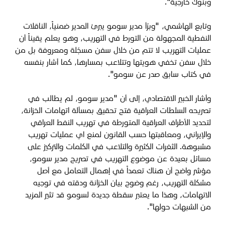
وبنوك خارجية".
وتابع الهاشمي، "وبرّأ مدير سومو يبرئ المدير ضمنياً، الناقلات
النفطية المجهولة من التورط في التهريب، وهو يعلم يقيناً أن
عمليات التهريب لا تتم من خلال سفن مسجّلة ومعروفة بل من
خلال سفن تخفي هويتها وتتلاعب بمسارها، كما أشار بنفسه
في كتاب سابق صدر عن سومو".
وأشار الخبير الاقتصادي، إلى أن "مدير سومو، لم يطالب في
تصريحه السلطات العراقية فتح تحقيق بمسألة اتهامات الخزانة،
لتحديد الأطراف العراقية المتورطة في تهريب النفط العراقي
والإيراني، ومعاقبتها حسب القانون لمنع اي عمليات تهريب
مشبوهة. الثغرات الكثيرة والتلاعب في الكلمات والتركيز على
مسائل بعيدة عن موضوع التهريب في تصريح مدير سومو،
مؤشر واضح أن هناك تعمداً في إهمال التعامل مع أصل
مشكلة التهريب، رغم وضوح بيان الخزانة ودقته في توجيه
الاتهامات، وهذا ما يعتبر سقطة جديدة لسومو قد تثير المزيد
من الشبهات حولها".