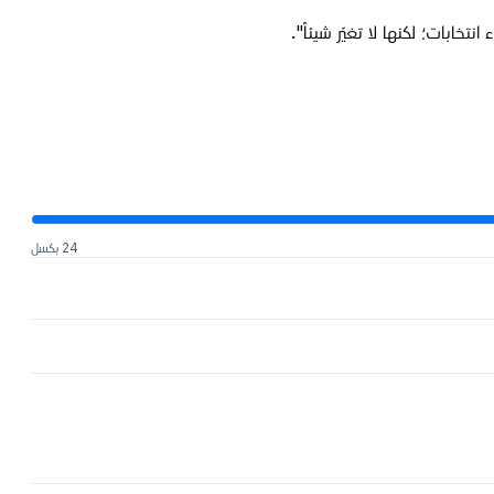
تخابات؛ لكنها لا تغيّر شيئاً".
24 بكسل