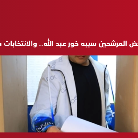
 المرشحين سببه خور عبد الله.. والانتخابات