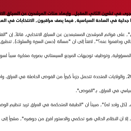
أن تجرى في تشرين الثاني المقبل، وإبعاد مئات المرشحين عن السباق ا
دلية في الساحة السياسية، فيما يصف مراقبون، الانتخابات في العراق
، على قوائم المرشحين المستبعدين عن السباق الانتخابي، قائلاً، إن "الق
لي ودافعوا عنه؟"، لافتاً إلى أن "مسألة (حسن السيرة والسلوك)، تنطبق ع
سؤولية، وتوظيف توجيهات المرجع السيستاني بصورة مغايرة سبباً لسوء هذا
ياسي في العراق، بـ"الفوضى".
(كل واحد له)"، مبيناً أن "الطبقة المتحكمة في العراق تريد تنظيم الوض
ا أن النظام الحالي هو تحكمي والدستور أفرغ من جوهره"، مشيراً إلى أ