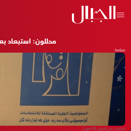
محللون: استبعاد بعض
سياسة
انتخابات في العراق (الأناضول)