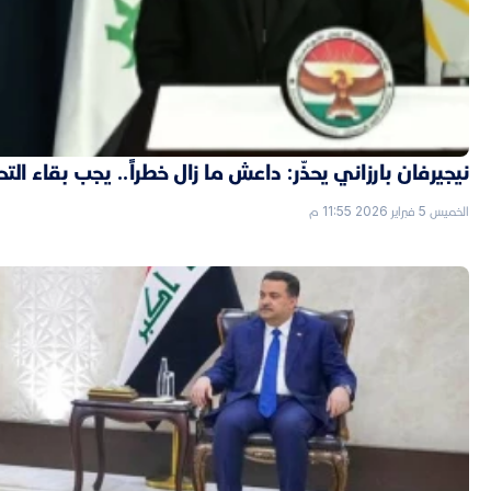
نيجيرفان بارزاني يحذّر: داعش ما زال خطراً.. يجب بقاء الت
الخميس 5 فبراير 2026 11:55 م