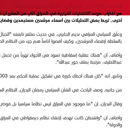
#انتخابات 2025 في العراق
#خور عبد الله
#مفوضية الانتخابات
مع اقتراب موعد الانتخابات النيابية في العراق التي من المقرر 
أخرى، تربط بعض التحليلات بين أسماء مرشحين مستبعدين وقضايا ج
وعلّق السياسي العراقي نديم الجابري، في حديث متلفز تابعته "الجبال"
بالسلطة لإقصاء المرشحين، وكيف أقصوا أناساً هم جزء من النظام الحا
وأضاف، أن "هناك عقلية إسقاطية تسود في الأجواء تهرباً من تحمل الم
عبداللطيف، مرتبط بملف خور عبدالله".
وتابع، أنه "كان هناك أخطاء كبيرة في تشكيل عملية الحكم بعد 2003، والولايات المتحدة تتحمل جزءاً كبيراً من الفوضى الحاصلة في العراق. واشنطن تتحمل مسؤولة تدمير الدولة العراقية بعد 2003".
من جانبه، وصف الباحث في الشأن السياسي رمضان البدران، النظام الس
وقال البدران، إن "ما موجود في العراق ليس نظاما سياسيا بل فوضى، 
وأضاف، أن "واشنطن كانت تهدف لإنشاء نظام ديمقراطي في العراق، إل
والدولة".