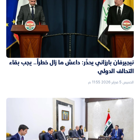
نيجيرفان بارزاني يحذّر: داعش ما زال خطراً.. يجب بقاء
التحالف الدولي
الخميس 5 فبراير 2026 11:55 م