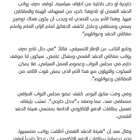
خارجية أو حتى داخلية من أطراف سياسية، لوقف صرف رواتب
الحشد الشعبي أو تأخيرها؛ كجزء من استهداف الهيئة والمقاتلين
فيها، وهذا الأمر يجب التصدي له ويجب أن يكون هناك توضيح
رسمي ومنطقي وعاجل لكشف الحقائق أمام الرأي العام وأمام
مقاتلي الحشد وعوائلهم".
وتابع النائب عن الإطار التنسيقي، قائلاً: "في حال تأخير صرف
رواتب مقاتلي الحشد الشعبي وبشكل غامض، سيكون لنا موقف
حازم في مجلس النواب وعموم العمل السياسي، فلا يمكن
السكوت والتهاون مع هذا الأمر الذي يمسّ قوت الآلاف من
المقاتلين وعوائلهم".
وفي وقت سابق اليوم، كشف عضو مجلس النواب العراقي
مصطفى سند، عما وصفه بـ"تدخل خارجي"، تسبّب بإيقاف
تفعيل بطاقات الدفع الإلكتروني الخاصة بمنتسبي هيئة الحشد
الشعبي.
وقال سند إن "هيئة الحشد الشعبي أطلقت رواتب منتسبيها،
وتم تحميلها ببطاقات الدفع الإلكتروني، لكن تدخلاً خارجياً أوقف