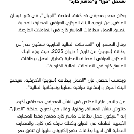
تستغل "فيزا" و"ماستر كارد"
وكان مصدر مصرفي قد كشف لمنصة "الجبال"، في شهر نيسان
الماضي، عن توجيه للبنك المركزي العراقي للمصارف المحلية
بتعليق العمل ببطاقات الماستر كارد في التعاملات الخارجية.
وقال المصدر، إن "التعاملات المالية الخارجية ستكون حصراً عبر
بطاقة (سويج) من تاريخ 1 حزيران 2025، حيث وجّه البنك
المركزي العراقي المصارف المحلية بتعليق العمل ببطاقات
الماستر كارد في التعاملات المالية الخارجية".
وبحسب المصدر، فإن "العمل ببطاقة (سويج) الأميركية، سيمنح
البنك المركزي إمكانية مراقبة عملها وتحركاتها المالية".
من جانبه، علق المختص في الشأن المصرفي مصطفى أكرم
حنتوش بشأن المسألة، وقتها، وقال في تصريح لمنصّة "الجبال"،
إنه "سيكون عمل بطاقات ماستر كارد مقتصر فقط للمصارف
الأجنبية العاملة في العراق وكذلك شركة كي كارد، والمصارف
المحلية التي لديها بطاقات دفع إلكتروني عليها أن تتفق مع