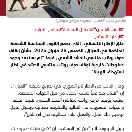
منتسبو الحشد الشعبي (تعبيرية/ مواقع التواصل)
#الحشد الشعبي
#الفصائل المسلحة
#مجلس النواب
#الإطار التنسيقي
علق الإطار التنسيقي، الذي يجمع القوى السياسية الشيعية
الحاكمة في العراق، الخميس 26 حزيران 2025، بشأن إيقاف
صرف رواتب منتسبي الحشد الشعبي، فيما "لم يستبعد وجود
ضغوطات خارجية لوقف صرف رواتب منتسبي الحشد في إطار
استهداف الهيئة".
وقال النائب عن الاطار ثائر الجبوري في تصريح لمنصّة "الجبال"،
إن "هناك خللاً فنياً حسب الادعاء من قبل الجهات المختصة،
تسبّب بوقف صرف رواتب مقاتلي الحشد الشعبي. هيئة الحشد
والجهات المسؤولة في المالية والحكومة مطالبة وبشكل عاجل
توضيح ذلك الخلل، والعمل على معالجته دون أي تأخير".
وبيّن الجبوري، أنه "من غير المستبعد أن تكون هناك ضغوطات