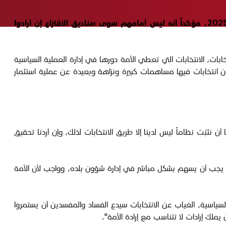
دعا زعيم ائتلاف دولة القانون، نوري المالكي، العراقيين إلى المشاركة في الانتخابات البرلمانية المرتقبة في العراق نهاية العام 2025، مؤكداً أنه ليس أمامهم سوى صناديق الاقتراع إن أرادوا
ابات، الانتخابات التي تعطي الأمة دورها في إدارة العملية السياسية
كون انتخابات فيها مساهمات كبيرة ونزاهة وبعيدة عن عملية استثمار
نثبّت نظاماً ليس لدينا إلا طريق الانتخابات لذلك، وإن أردنا تحقيق
اطن يجب أن يسهم بشكل مباشر في إدارة شؤون بلده، وواجب لأن الأمة
لسياسية، الغياب عن الانتخابات سيدع الفساد والمفسدين أن يستمروا
يملك إرادات لا تتناسب مع إرادة الأمة".