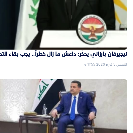
نيجيرفان بارزاني يحذّر: داعش ما زال خطراً.. يجب بقاء الت
الخميس 5 فبراير 2026 11:55 م