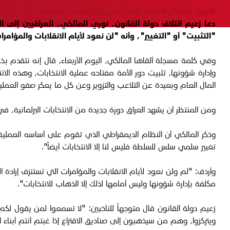
#نوري المالكي
#ائتلاف دولة القانون
#الانتخابات العراقية
"التثبيت" أو "التغيير"، وأنه "لن نعود لأيام الانقلابات والمؤامرا
وفي كلمة مسجلة ألقاها المالكي، اليوم الأربعاء، قال إنه نتقدم بخطو
وإدارة شؤونها، تثبيت دور الأمة مفتاحه عملية الانتخابات، وهذه ال
المال العام وبعيدة عن التلاعب والتزوير وعن كل ما يعكر صفو العملي
ومن المنتظر أن يشهد العراق دورة جديدة من الانتخابات البرلمانية، في شهر تشرين الثاني 2025، لاختيار أعضا
وذكر المالكي أن النظام الديمقراطي الذي تقوم على أساسه العملية الس
تغيير سلمي سلس للسلطة فليس لنا إلا الانتخابات أيضاً".
وأردف: "لم ولن نعود لأيام الانقلابات والمؤامرات التي تستنزف إرا
مكلفة بإدارة شؤونها وليس أمامها لذلك إلا الذهاب للانتخابات".
زعيم دولة القانون قال متوجهاً للناخبين: "لا تسمعوا لمن يقول لكم
ويتركزوا، وهم من سيذهبون إلى صناديق الاقتراع إذا غبتم أنتم أبناء ا