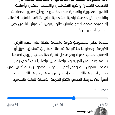
التعذيب النفسيّ والقهر الاجتماعيّ والتصلب العقليّ وأسلحة
القمع المعنوية والمادية على حدٍّ سواء. وكأن جميع العصابات
والقوى التي حكمت أراضينا وشعوبنا على اختلاف أغلفتها لا تملك
إلّا عقيدة واحدة لا غير ولسان حالها يقول: "لا عرش لنا من دون
عظام المقهورين".
عندما نحلم بمنظومةٍ قوية منظمة عادلة على هذه الأرض
الكريمة، يعطوننا منظومة تُعاملنا كنفاياتٍ تستحق الحرق أو
الدعس، حسب كمية وحجم كل نفاية منّا حسب رأيهم. أصبحنا
نسمع ونقرأ عن الحرية ولا نراها. وأين نراها يا ترى؟ في زوايا
نوافذ السجون تارةً وفي أعين الشهداء المغدورين تارةً أخرى. في
بلادنا، ليس هنالك سلطة أفضل من غيرها، بل هنالك سلطة
أسوأ من غيرها. الجميع ينتظر الفرصة الذهبيَّة للفتك بالجميع.
حجم الخط
12 بكسل
16 بكسل
24 بكسل
علي يوسف