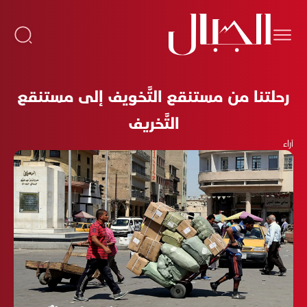
رحلتنا من مستنقع التَّخويف إلى مستنقع
التَّخريف
آراء