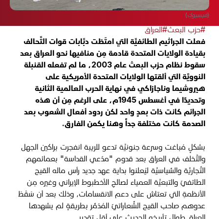
(فيسبوك)
#حزب البعث
#العراق
فعلت الجراثيم الطائفيَّة التي امتَطَت دبَّابات قوات التَّحالف
بقيادة الولايات المتحدة قادمة مِن منافيها نحو العراق بعد
سقوط نظام حزب البعث عام 2003، ما لم تفعله القنبلة
النوويَّة التي ألقتها الولايات المتحدة الأمريكية على
هيروشيما وناجازاكي في نهاية الحرب العالمية الثانية
وتحديدًا في أغسطس 1945م، على الرغم مِن أن هذه
الجرائم كانت ذات بعدٍ واحد لكن ردود أفعال الشعوب بعد
الصدمة كانت مختلفة جداً وهنا يكمن الفارق.
بشكلٍ مُباغت وسرعة جنونيَّة تدعو للريبة انفجرت براكين الجهل
والتَّخلف في العراق بعد قدوم "مدّعي القداسة" بعمائمهم
التِّجاريَّة والسِّياسيَّة ليُعلنوا بداية عهد جديد رأس ماله القيح
الطائفيّ والتبعيَّة العمياء لصالحِ الأخطبوط الإيراني وغيره مِن
الأنظمةِ التي تعتاش على دعم الانقسامات، وذلك بعد أن سَقَطَ
عدوهم صاحب القيح الشِّعاراتيّ المُدَمِّر بطريقةٍ لم يشهدها
العراق طوال تأريخه الحديث على أقل تقدير.