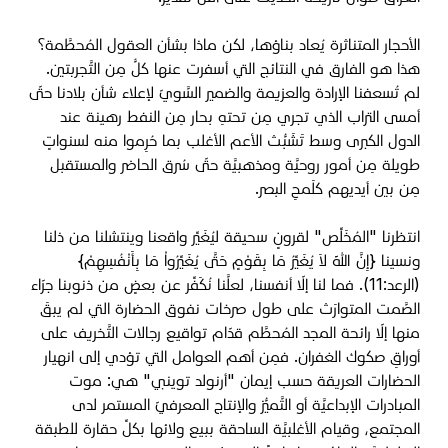
الأحجار المتناثرة يُعاد بناؤها، لكن ماذا بشأن العقول المُحطَّمة؟
هذا هو الفارق في النتائج التي أسفرت عنها كلٌّ مِن التَّجربتين.
لم تُسعفنا الإرادة والعزيمة والضمير السَّويّ لإعلاء شأن بلادنا حتّى
أمسى التراب الذي تجري مِن تحتهِ بحار مِن النفط رهينة عند
الدول الكبرى وسط تَشَبُّث الأعم الأغلب بما حُرِموا منه لسنواتٍ
طويلة مِن أمور روحيَّة ومذهبيَّة حتّى سُرق الحاضر والمستقبل
مِن بين أيديهم كلَمحِ البصر.
انتظرنا "المُخَلِّص" لقرونٍ سحيقة ليُغَيِّر واقعنا وينتشلنا من ذلنا
ونسينا {إِنَّ اللّهَ لاَ يُغَيِّرُ مَا بِقَوْمٍ حَتَّى يُغَيِّرُواْ مَا بِأَنْفُسِهِمْ}
(الرعد:11). فما لنا إلّا أنفسنا، لعلَّنا نُكَفِّر عن بعضٍ من ذنوبنا جرّاء
الصَّمت المتوارَث على طول صرخات نفوق الحضارة التي لم يبقَ
منها إلّا رائحة المجد المُحطَّم قدّام تواقيع رجالات التَّخريف على
أوراقِ صكوك الغفران. فمِن أهم العوامل التي تؤدي إلى انهيار
الحضارات العريقة حسب إيمان "أرنولد توينبي" هي: موت
المبادرات الإبداعيَّة أو التَّميُّز والإنتاج المعرفيّ المستمر لدى
المجتمع، وقيام الأغلبيَّة الساحقة ببيع ولائها بكلِّ حقارة للطبقة