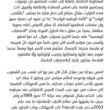
السلطويَّة الحاكمة، إضافةً إلى تشتت المجتمع بين توجهات
ومجاميع قائمة على أساس المصلحة والطائفة والعِرق. أدّت
هذه الكوارث بشكلٍ مباشر إلى دمار فكرة ما يُسمّى "بالشَّعب
الواحد" أو "الأُمَّة الوطنية الواحدة". لذا لن تعود أيّ حضارة سبق
وإن سقطت لعظمتها السابقة، إلا بعلاج الأمراض أعلاه بصورة
مطلقة، بعيداً عن نفاق دعاة الحلول العرجاء وتجّار "الانتصارات
الوهمية" فقد دَرَسنا التاريخ لسنواتٍ طوال، لم نقرأ أفظع
وأقسى مِن هزائم الأمم التي تصرخ دائماً مع انتهاء كلّ هزيمة
أو فاجعة مُحزنة: (انتصرنا). سَتَنتَصِر هذه الأمم قولاً وفعلاً عندما
تقوم بنقد تراثها وشعاراتها وترتيب أولوياتها وإلّا فالعقود
القادمة ستكون زاخرة (بالانتصارات الخائبة).
أتعس مرحلة مِن مراحلِ الذلّ التي يمر بها أيّ شعب مِن الشعوب
هي قبوله وخنوعه لنظام سياسي غبي ومارق لا يملك أيّ
شعور بالذنب أمام صرخات ضحاياه. ما هي الانتهاكات القاسية
التي حصلت في عهد حزب البعث العربي الاشتراكي منذ سيطرته
على الحكم بشكلٍ شموليّ بعد حركة 17 تموز 1968م ولم
يجري ما يشبهها في نظام الأحزاب الإسلاميَّة ما بعد عام
2003م حتى هذه اللحظة؟! ذات الانتهاكات وذات التجاوز على