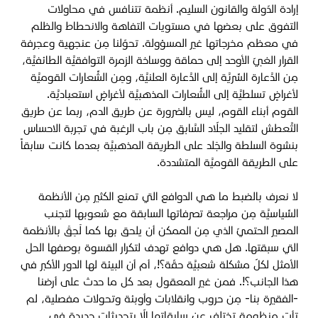
إرادة الدّولة والقانون السليم. أنظمة تتنافس في محاولات
التفوق على بعضها في مستويات التفاهة والانحطاط والظلم
في معظم مخرجاتها غير المسؤولة. تحوّلنا مِن عنجهية وعجرفة
القرار الغبيّ الأوحد إلى حماقة ووساخة الزمرة التوافقيَّة الطائفيَّة،
مِن الدَّعارة السِّريَّة إلى الدَّعارة العلنيَّة، ومِن الشِّعارات القوميَّة
لأغراضٍ تسلطيَّة إلى الشِّعارات المذهبيَّة لأغراضٍ استعباديَّة.
القوم أبناء القوم، ليس بالضرورة عن طريق الدم، ربما عن طريق
التَّعطش لتقليد الجلّاد السَّابق مِن باب الرغبة في تجربة الاحساس
بنشوة السلطة والجَلد على الطريقة المذهبيَّة بعدما كانت سابقاً
على الطريقة القوميَّة المتشددة.
لا نعرف بالضبط ما هي الدوافع التي تمنع الكثير مِن الأنظمة
السِّياسيَّة مِن مراجعة تصرفاتها السابقة مع شعوبها لتجنب
المصير الحتميّ الذي مِن الممكن أن يلحق بها كما لَحِقَ بالأنظمة
التي سبقتها. هل هي دوافع تهدف لتكرار القسوة بوصفها الحل
الأمثل لكلّ مشكلة شعبيَّة حقّة؟!، أم أن البيئة لها الدور الأكبر في
هذا الجانب؟!. فمن غير المعقول بعد كل ما حدث على أرضنا
-الفقيرة بنا- مِن حروب وانقلابات وأوبئة وتحولات مفصلية، لم
تأت منظومة تختلف عن سابقاتها إلّا بتحديثات جديدة في