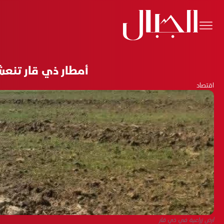
أمطار ذي قار تنعش أكثر من 100 الف دونم من الأراضي
اقتصاد
أرض زراعية في ذي قار