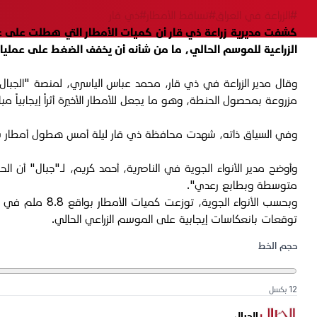
#الزراعة في العراق
#تساقط الأمطار
#ذي قار
كشفت مديرية زراعة ذي قار أن كميات الأمطار التي هطلت على 
الزراعية للموسم الحالي، ما من شأنه أن يخفف الضغط على عمليات ا
مزروعة بمحصول الحنطة، وهو ما يجعل للأمطار الأخيرة أثراً إيجابياً مباشر
وفي السياق ذاته، شهدت محافظة ذي قار ليلة أمس هطول أمطار شملت ج
وأوضح مدير الأنواء الجوية في الناصرية، أحمد كريم، لـ"جبال" أن 
متوسطة وبطابع رعدي".
توقعات بانعكاسات إيجابية على الموسم الزراعي الحالي.
حجم الخط
12 بكسل
الجبال