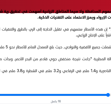
عموم المحافظة ولا سيما المناطق الزراعية أسهمت في تحقيق رية ش
لإرواء ويعزز الاعتماد على التقنيات الذكية.
اً على الإنتاج الزراعي.
ميع الأقضية والنواحي، حيث بلغ المعدل العام للأمطار نحو 5 ملم.
الحالة المطرية "جاءت نتيجة منخفض جوي قادم من البحر الأحمر، وبدأت 
16 بكسل