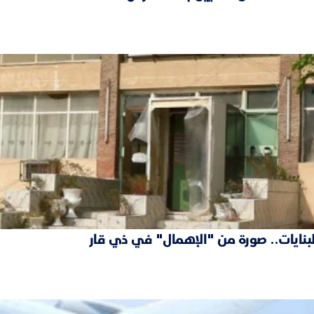
نايات.. صورة من "الإهمال" في ذي قار