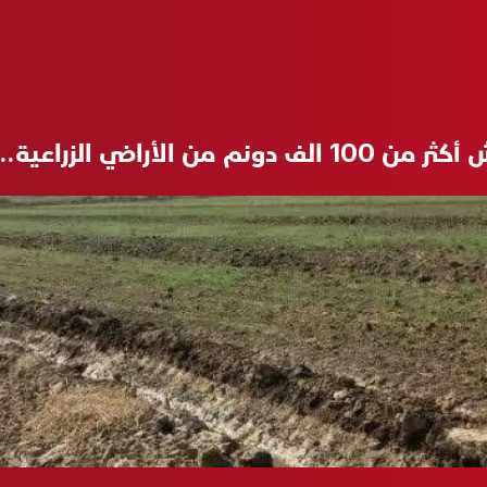
 الزراعية.. "ريّة شبه كاملة"