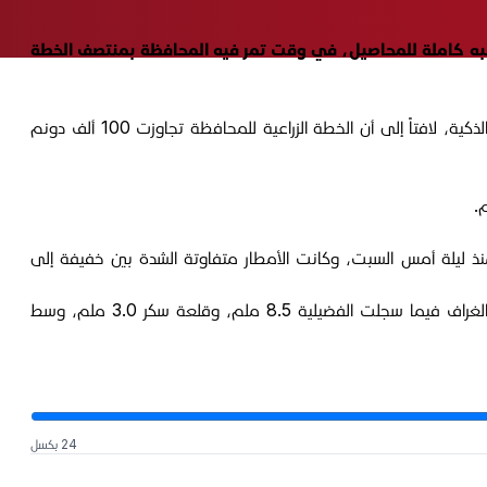
به كاملة للمحاصيل، في وقت تمر فيه المحافظة بمنتصف الخطة
وقال مدير الزراعة في ذي قار، محمد عباس الياسري، لمنصة "الجبال" إن هذه الأمطار ستسهم في تقليل الحاجة إلى الري بالطرق والتنقيات الذكية، لافتاً إلى أن الخطة الزراعية للمحافظة تجاوزت 100 ألف دونم
منذ ليلة أمس السبت، وكانت الأمطار متفاوتة الشدة بين خفيفة إلى
وبحسب الأنواء الجوية، توزعت كميات الأمطار بواقع 8.8 ملم في الناصرية و1.4 ملم في الرفاعي و3.2 ملم في الشطرة و3.8 ملم في الغراف فيما سجلت الفضيلية 8.5 ملم، وقلعة سكر 3.0 ملم، وسط
24 بكسل