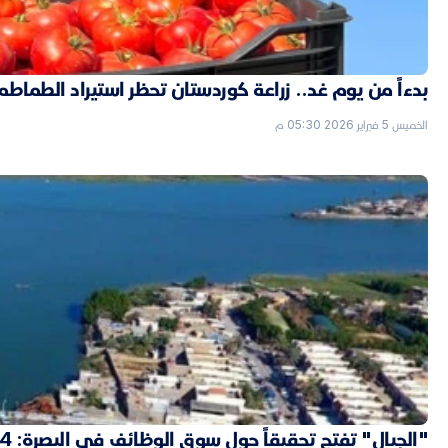
بدءاً من يوم غد.. زراعة كوردستان تحظر استيراد الطماطم
الخميس 5 فبراير 2026 05:30 م
"الجبال" تفتح تحقيقاً حول سوق الوظائف في البصرة: 4 "شدّات" ثمن التعيين بصفة حارس