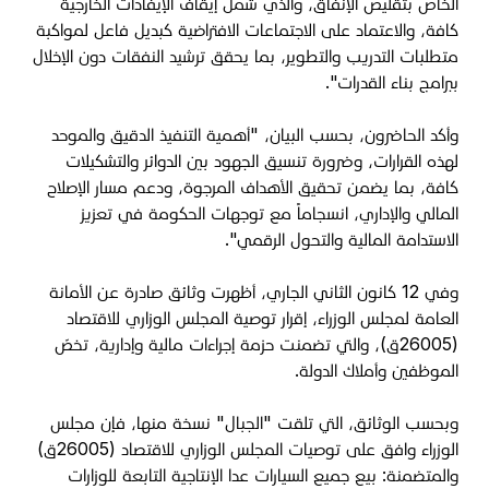
الخاص بتقليص الإنفاق، والذي شمل إيقاف الإيفادات الخارجية
كافة، والاعتماد على الاجتماعات الافتراضية كبديل فاعل لمواكبة
متطلبات التدريب والتطوير، بما يحقق ترشيد النفقات دون الإخلال
ببرامج بناء القدرات".
وأكد الحاضرون، بحسب البيان، "أهمية التنفيذ الدقيق والموحد
لهذه القرارات، وضرورة تنسيق الجهود بين الدوائر والتشكيلات
كافة، بما يضمن تحقيق الأهداف المرجوة، ودعم مسار الإصلاح
المالي والإداري، انسجاماً مع توجهات الحكومة في تعزيز
الاستدامة المالية والتحول الرقمي".
وفي 12 كانون الثاني الجاري، أظهرت وثائق صادرة عن الأمانة
العامة لمجلس الوزراء، إقرار توصية المجلس الوزاري للاقتصاد
(26005ق)، والتي تضمنت حزمة إجراءات مالية وإدارية، تخصّ
الموظفين وأملاك الدولة.
وبحسب الوثائق، التي تلقت "الجبال" نسخة منها، فإن مجلس
الوزراء وافق على توصيات المجلس الوزاري للاقتصاد (26005ق)
والمتضمنة: بيع جميع السيارات عدا الإنتاجية التابعة للوزارات