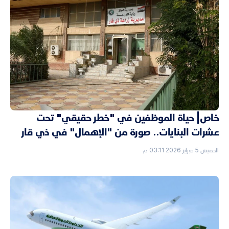
خاص| حياة الموظفين في "خطر حقيقي" تحت
عشرات البنايات.. صورة من "الإهمال" في ذي قار
الخميس 5 فبراير 2026 03:11 م