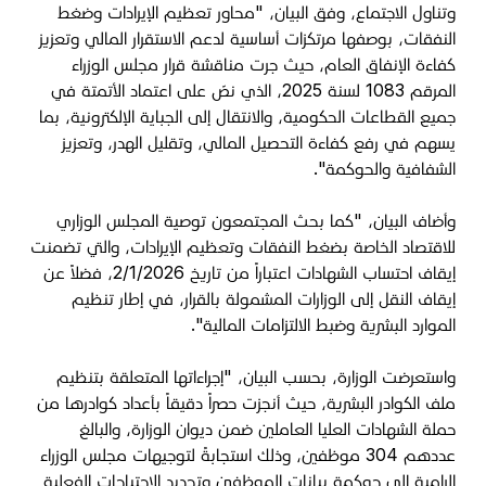
وتناول الاجتماع، وفق البيان، "محاور تعظيم الإيرادات وضغط
النفقات، بوصفها مرتكزات أساسية لدعم الاستقرار المالي وتعزيز
كفاءة الإنفاق العام، حيث جرت مناقشة قرار مجلس الوزراء
المرقم 1083 لسنة 2025، الذي نصّ على اعتماد الأتمتة في
جميع القطاعات الحكومية، والانتقال إلى الجباية الإلكترونية، بما
يسهم في رفع كفاءة التحصيل المالي، وتقليل الهدر، وتعزيز
الشفافية والحوكمة".
وأضاف البيان، "كما بحث المجتمعون توصية المجلس الوزاري
للاقتصاد الخاصة بضغط النفقات وتعظيم الإيرادات، والتي تضمنت
إيقاف احتساب الشهادات اعتباراً من تاريخ 2/1/2026، فضلاً عن
إيقاف النقل إلى الوزارات المشمولة بالقرار، في إطار تنظيم
الموارد البشرية وضبط الالتزامات المالية".
واستعرضت الوزارة، بحسب البيان، "إجراءاتها المتعلقة بتنظيم
ملف الكوادر البشرية، حيث أنجزت حصراً دقيقاً بأعداد كوادرها من
حملة الشهادات العليا العاملين ضمن ديوان الوزارة، والبالغ
عددهم 304 موظفين، وذلك استجابةً لتوجيهات مجلس الوزراء
الرامية إلى حوكمة بيانات الموظفين وتحديد الاحتياجات الفعلية