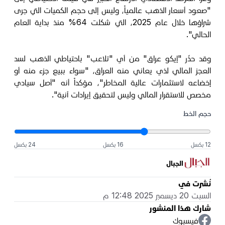
"صعود أسعار الذهب عالمياً، وليس إلى حجم الكميات التي جرى
شراؤها خلال عام 2025، التي شكلت 64% منذ بداية العام
الحالي".
وقد حذّر "إيكو عراق" من أي "تلاعب" باحتياطي الذهب لسد
العجز المالي لذي يعاني منه العراق، "سواء ببيع جزء منه أو
إخضاعه لاستثمارات عالية المخاطر"، مؤكداً أنه "أصل سيادي
مخصص للاستقرار المالي وليس لتحقيق إيرادات آنية".
حجم الخط
12 بكسل
16 بكسل
24 بكسل
الجبال
نُشرت في
السبت 20 ديسمبر 2025 12:48 م
شارك هذا المنشور
فيسبوك