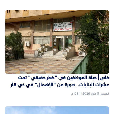
خاص| حياة الموظفين في "خطر حقيقي" تحت
عشرات البنايات.. صورة من "الإهمال" في ذي قار
الخميس 5 فبراير 2026 03:11 م