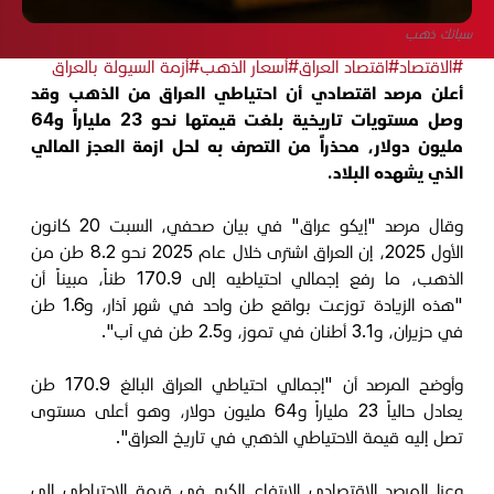
سبائك ذهب
#الاقتصاد
#اقتصاد العراق
#أسعار الذهب
#أزمة السيولة بالعراق
أعلن مرصد اقتصادي أن احتياطي العراق من الذهب وقد
وصل مستويات تاريخية بلغت قيمتها نحو 23 ملياراً و64
مليون دولار، محذراً من التصرف به لحل ازمة العجز المالي
الذي يشهده البلاد.
وقال مرصد "إيكو عراق" في بيان صحفي، السبت 20 كانون
الأول 2025، إن العراق اشترى خلال عام 2025 نحو 8.2 طن من
الذهب، ما رفع إجمالي احتياطيه إلى 170.9 طناً، مبيناً أن
"هذه الزيادة توزعت بواقع طن واحد في شهر آذار، و1.6 طن
في حزيران، و3.1 أطنان في تموز، و2.5 طن في آب".
وأوضح المرصد أن "إجمالي احتياطي العراق البالغ 170.9 طن
يعادل حالياً 23 ملياراً و64 مليون دولار، وهو أعلى مستوى
تصل إليه قيمة الاحتياطي الذهبي في تاريخ العراق".
وعزا المرصد الاقتصادي الارتفاع الكبير في قيمة الاحتياطي إلى