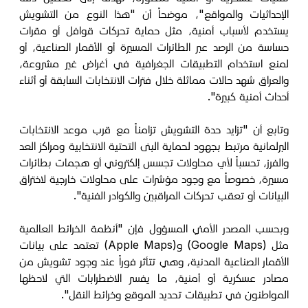
الإحداثيات والمواقع"، موضحاً أن "هذا النوع من التشويش
يستخدم لأسباب أمنية، مثل حماية تحركات قوافل أو مقرات
حساسة من الرصد عبر الطائرات المسيرة أو الأقمار الصناعية، أو
لمنع استخدام التطبيقات الجغرافية في أغراض غير مشروعة،
والعراق شهد حالات مماثلة خلال فترات الانتخابات السابقة أو أثناء
أحداث أمنية كبيرة".
وتابع أن "تزايد حدة التشويش تزامناً مع قرب موعد الانتخابات
البرلمانية مرتبط بجهود لحماية البنى التحتية الانتخابية ومراكز العد
والفرز، تحسباً لأي محاولات تجسس إلكتروني أو هجمات بطائرات
مسيرة، خصوصاً مع وجود مؤشرات على محاولات خارجية لاختراق
البيانات أو تعقب تحركات المراقبين والكوادر الفنية".
وبحسب المصدر الأمني المسؤول فإن "أنظمة الخرائط العالمية
مثل (Google Maps) و(Apple Maps) تعتمد على بيانات
الأقمار الصناعية المدنية، وهي تتأثر فوراً عند وجود تشويش من
مصادر عسكرية أو أمنية، ما يفسر الاضطرابات التي لاحظها
المواطنون في تطبيقات تحديد الموقع وخرائط النقل".