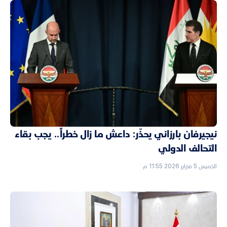
نيجيرفان بارزاني يحذّر: داعش ما زال خطراً.. يجب بقاء
التحالف الدولي
الخميس 5 فبراير 2026 11:55 م