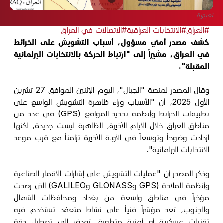
تعبيرية
#العراق
#الانتخابات العراقية
#الاتصالات في العراق
كشف مصدر أمني مسؤول، أسباب التشويش على الخرائط
في العراق، مشيراً إلى "ارتباط الحركة بالانتخابات البرلمانية
المقبلة".
وقال المصدر لمنصة "الجبال"، اليوم الإثنين الموافق 27 تشرين
الأول 2025، أن "الأسباب وراء ظاهرة التشويش الواسع على
تطبيقات الخرائط وأنظمة تحديد المواقع (GPS) في عدد من
مناطق العراق خلال الأيام الأخيرة، الظاهرة ليست جديدة، لكنها
ازدادت وضوحاً وتوسعاً في الآونة الأخيرة تزامناً مع قرب موعد
الانتخابات البرلمانية".
وذكر المصدر أن "عمليات التشويش على إشارات الأقمار الصناعية
وأنظمة الملاحة (GPS وGLONASS وGALILEO) التي رصدت
مؤخراً في مناطق واسعة من بغداد ومحافظات الشمال
والجنوب، تعد مؤشراً فنياً على نشاط متعمّد تستخدم فيه
تقنيات عسكرية أو أمنية متطورة، تهدف إلى تعطيل دقة