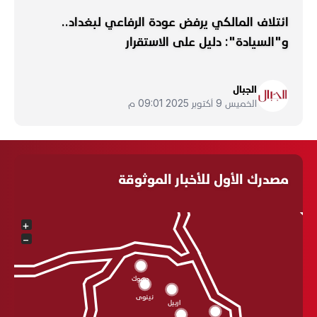
ائتلاف المالكي يرفض عودة الرفاعي لبغداد..
و"السيادة": دليل على الاستقرار
الجبال
الخميس 9 أكتوبر 2025 09:01 م
مصدرك الأول للأخبار الموثوقة
+
−
دهوك
نينوى
اربيل