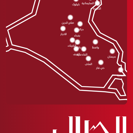
السليمانية
كركوك
الحلبجة
صلاح الدين
ديالى
الانبار
بغداد
الکربلاء
واسط
بابل
النجف
القادسية
ميسان
المثنى
ذي قار
البصرة