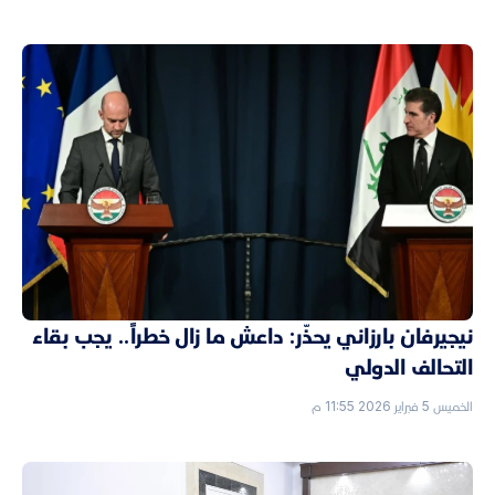
نيجيرفان بارزاني يحذّر: داعش ما زال خطراً.. يجب بقاء
التحالف الدولي
الخميس 5 فبراير 2026 11:55 م