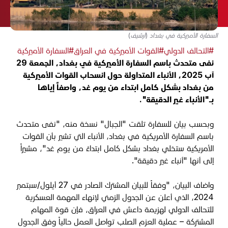
السفارة الأميركية في بغداد (أرشيف)
#التحالف الدولي
#القوات الأميركية في العراق
#السفارة الأميركية
نفى متحدث باسم السفارة الأميركية في بغداد، الجمعة 29
آب 2025، الأنباء المتداولة حول انسحاب القوات الأميركية
من بغداد بشكل كامل ابتداء من يوم غد، واصفاً إياها
بـ"الأنباء غير الدقيقة".
وبحسب بيان للسفارة تلقت "الجبال" نسخة منه، "نفى متحدث
باسم السفارة الأمريكية في بغداد، الأنباء التي تشير بأن القوات
الأمريكية ستخلي بغداد بشكل كامل ابتداءً من يوم غد"، مشيراً
إلى أنها "أنباء غير دقيقة".
واضاف البيان، "وفقاً للبيان المشترك الصادر في 27 أيلول/سبتمبر
2024، الذي أعلن عن الجدول الزمني لإنهاء المهمة العسكرية
للتحالف الدولي لهزيمة داعش في العراق، فإن قوة المهام
المشتركة – عملية العزم الصلب تواصل العمل حالياً وفق الجدول