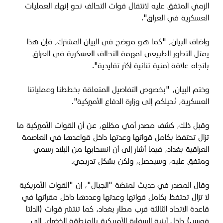
الزمني المتفق عليه لانتقال قوات التحالف نحو إنهاء العمليات
العسكرية في العراق".
واضاف البيان، "كما هو موضح في البيان المشترك، فإن هذا
يمثل التطور الطبيعي لمهمة التحالف العسكرية في العراق
باتجاه علاقة أمنية ثنائية أكثر تقليدية".
وختم البيان، "بخصوص التفاصيل المتعلقة بخططنا وعملياتنا
العسكرية، نُحيلكم إلى وزارة الدفاع الأميركية".
وقبل ذلك، كشف مصدر أمني مطّلع، عن أن القوات الأميركية ما
تزال تحتفظ بكامل قواتها وعدتها داخل قواعدها في العاصمة
العراقية بغداد، فيما أشار إلى أن انسحابها من البلاد رسمي
ومتفق عليه، وسيحصل، ولكن بشكل تدريجي.
وقال المصدر في حديث لمنصّة "الجبال"، إن "القوات الأمريكية
لا تزال تحتفظ بكامل قواتها وعدتها وعددها داخل مقراتها في
قاعدة الاتحاد الثالثة قرب مطار بغداد، كما تنتشر قوات (الدلتا
فورس) داخل أبنية السفارة الأمريكية بالمنطقة الخضراء، إلى