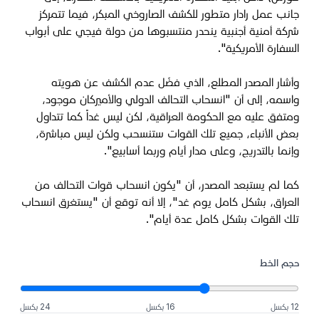
جانب عمل رادار متطور للكشف الصاروخي المبكر، فيما تتمركز
شركة أمنية أجنبية ينحدر منتسبوها من دولة فيجي على أبواب
السفارة الأمريكية".
وأشار المصدر المطلع، الذي فضّل عدم الكشف عن هويته
واسمه، إلى أن "انسحاب التحالف الدولي والأميركان موجود،
ومتفق عليه مع الحكومة العراقية، لكن ليس غداً كما تتداول
بعض الأنباء، جميع تلك القوات ستنسحب ولكن ليس مباشرة،
وإنما بالتدريج، وعلى مدار أيام وربما أسابيع".
كما لم يستبعد المصدر، أن "يكون انسحاب قوات التحالف من
العراق، بشكل كامل يوم غد"، إلا أنه توقع أن "يستغرق انسحاب
تلك القوات بشكل كامل عدة أيام".
حجم الخط
12 بكسل
16 بكسل
24 بكسل