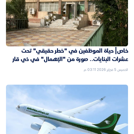
خاص| حياة الموظفين في "خطر حقيقي" تحت
عشرات البنايات.. صورة من "الإهمال" في ذي قار
الخميس 5 فبراير 2026 03:11 م