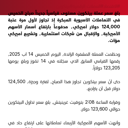
#الاقتصاد
#العملات الرقمية
#بيتكوين
بلغ سعر عملة بيتكوين مستوى قياسياً جديداً صباح الخميس
في التعاملات الآسيوية المبكرة إذ تجاوز لأول مرة عتبة
124,000 دولار أميركي، مدفوعاً بارتفاع أسعار الأسهم
الأميركية، والإقبال من شركات استثمارية، وتشريع أميركي
مؤات.
وحطّمت العملة المشفرة الرائدة، اليوم الخميس 14 آب 2025،
رقمها القياسي السابق الذي سجّلته في 14 تمّوز وبلغ يومها
123,205 دولاراً.
حتى أنّ سعر بيتكوين تجاوز هذا الصباح، لفترة وجيزة، 124,500
دولار قبل أن يتراجع.
وقرابة الساعة 2:08 بتوقيت غرينيتش، بلغ سعر تداول البيتكوين
حوالي 123,600 دولار.
وأنهت الأسهم الأميركية الأربعاء تعاملاتها على ارتفاع حاد في