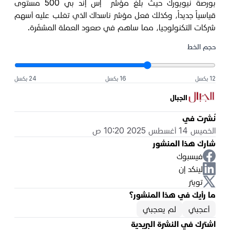
بورصة نيويورك حيث بلغ مؤشر إس إند بي 500 مستوى
قياسياً جديداً، وكذلك فعل مؤشر ناسداك الذي تغلب عليه أسهم
شركات التكنولوجيا، مما ساهم في صعود العملة المشفّرة.
حجم الخط
12 بكسل
16 بكسل
24 بكسل
الجبال
نُشرت في
الخميس 14 أغسطس 2025 10:20 ص
شارك هذا المنشور
فيسبوك
لينكد إن
تويتر
ما رأيك في هذا المنشور؟
أعجبني
لم يعجبني
اشترك في النشرة البريدية