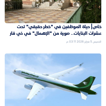
خاص| حياة الموظفين في "خطر حقيقي" تحت
عشرات البنايات.. صورة من "الإهمال" في ذي قار
الخميس 5 فبراير 2026 03:11 م