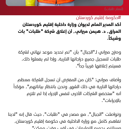
(شعار طلبات)
#حكومة إقليم كوردستان
أكد المدير العام لديوان وزارة داخلية إقليم كوردستان
العراق، د. هيمن ميراني، أن إغلاق شركة "طلبات" بات
وشيكاً.
وصرّح ميراني لـ"الجبال" بأن "تم تحديد موعد نهائي لشركة
طلبات لتسجيل جميع دراجاتها النارية، وإذا لم يفعلوا ذلك،
فسيتم إغلاقها قريباً جداً".
وأضاف ميراني: "كان من المفترض أن تسجل الشركة معظم
دراجاتها النارية في ذلك الشهر، ونحن بانتظار بياناتهم"، مؤكداً
أنه "ستخضع الشركات الأخرى لنفس الإجراء إذا لم تلتزم
بالإجراءات".
وتواصلت "الجبال"، مع مصدر في "طلبات"، حيث قال إنه "لدينا
تفاهم كامل مع وزارة الداخلية في حكومة إقليم كوردستان،
وسنلتزم بجميع التعليمات في أقرب وقت ممكن".