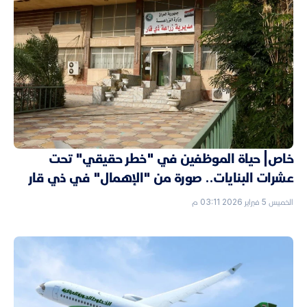
خاص| حياة الموظفين في "خطر حقيقي" تحت
عشرات البنايات.. صورة من "الإهمال" في ذي قار
الخميس 5 فبراير 2026 03:11 م