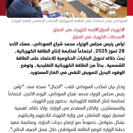
السوداني يرأس اجتماعاً بشأن الطاقة الكهربائية (المكتب الإعلامي لرئاسة الوزراء)
#كهرباء العراق
#أزمة الكهرباء في العراق
#محطات الكهرباء في العراق
ترأس رئيس مجلس الوزراء محمد شياع السوداني، مساء الأحد
28 تموز 2025، اجتماعاً لمتابعة إنتاج الطاقة الكهربائية،
بُحث خلاله تحويل البنايات الحكومية للاعتماد على الطاقة
الشمسية، بدلاً من الطاقة الكهربائية التقليدية، وتوفير
الوقود البديل لتعويض النقص في الغاز المستورد.
وذكر بيان لمكتب السوداني تلقت "الجبال" نسخة منه، "ترأس
رئيس مجلس الوزراء محمد شياع السوداني، اليوم الاثنين، اجتماعاً
لمتابعة إنتاج الطاقة الكهربائية، بحضور وزير الكهرباء،
والمستشارين، والكادر المتقدم في الوزارة، وأكد خلاله، أهمية
استمرار جهود العاملين في وزارة الكهرباء لتأديتهم واجباتهم
بشكل متواصل، خصوصاً مع ارتفاع درجات الحرارة، ومتابعة تنفيذ
خطط الوزارة لتوفير الطاقة للمواطنين خلال فصل الصيف الحالي"،