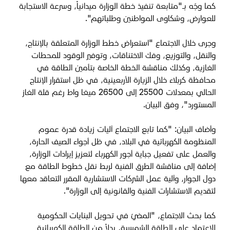
كما وجّه بـ"متابعة تنفيذ خطة الوزارة ميدانياً، وسرعة الاستجابة
للعوارض، وشكاوى المواطنين وطلباتهم".
وجرى خلال الاجتماع "استعراض خطط الوزارة المتعلقة بالإنتاج،
والنقل، والتوزيع، وفك الاختناقات، وتوفير الوقود للمحطات
الغازية، وكذلك مناقشة الخطة الخاصة بتأمين الطاقة في
محافظة كربلاء خلال الزيارة الأربعينية، في ظل استقرار الإنتاج
الحالي بمعدلات 25500 إلى 26500 ميغا واط رغم قلة الغاز
المستورد"، وفق البيان.
وأضاف البيان: "كما تابع الاجتماع آليات زيادة قدرة عموم
المنظومة الكهربائية في البلاد، في ظل أجواء الصيف الحارة،
والعمل على تفعيل جباية أجور الكهرباء لتعزيز إيرادات الوزارة،
إضافة إلى مناقشة الطرق الفنية لربط نقل خطوط الطاقة مع
دول الجوار، وآلية عمل الشركات الاستشارية المقرر التعاقد معها
لتقديم الاستشارات الفنية والقانونية إلى الوزارة".
كما بحث الاجتماع، "المضيّ في تحويل البنايات الحكومية
للاعتماد على الطاقة الشمسية، بدلاً من الطاقة الكهربائية