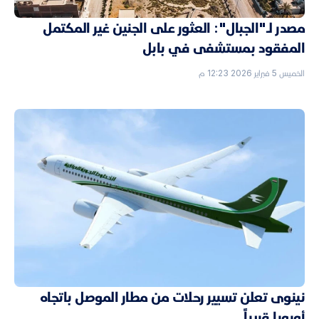
مصدر لـ"الجبال": العثور على الجنين غير المكتمل
المفقود بمستشفى في بابل
الخميس 5 فبراير 2026 12:23 م
نينوى تعلن تسيير رحلات من مطار الموصل باتجاه
أوروبا قريباً