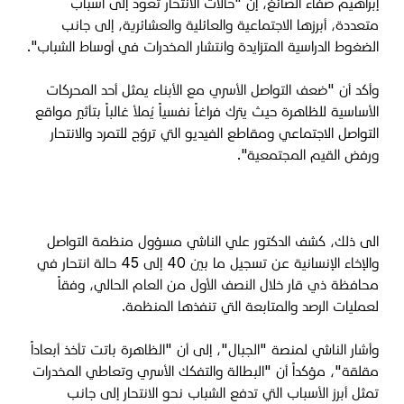
إبراهيم صفاء الصائغ، إن "حالات الانتحار تعود إلى أسباب
متعددة، أبرزها الاجتماعية والعائلية والعشائرية، إلى جانب
الضغوط الدراسية المتزايدة وانتشار المخدرات في أوساط الشباب".
وأكد أن "ضعف التواصل الأسري مع الأبناء يمثل أحد المحركات
الأساسية للظاهرة حيث يترك فراغاً نفسياً يُملأ غالباً بتأثير مواقع
التواصل الاجتماعي ومقاطع الفيديو التي تروّج للتمرد والانتحار
ورفض القيم المجتمعية".
الى ذلك، كشف الدكتور علي الناشي مسؤول منظمة التواصل
والإخاء الإنسانية عن تسجيل ما بين 40 إلى 45 حالة انتحار في
محافظة ذي قار خلال النصف الأول من العام الحالي، وفقاً
لعمليات الرصد والمتابعة التي تنفذها المنظمة.
وأشار الناشي لمنصة "الجبال"، إلى أن "الظاهرة باتت تأخذ أبعاداً
مقلقة"، مؤكداً أن "البطالة والتفكك الأسري وتعاطي المخدرات
تمثل أبرز الأسباب التي تدفع الشباب نحو الانتحار إلى جانب