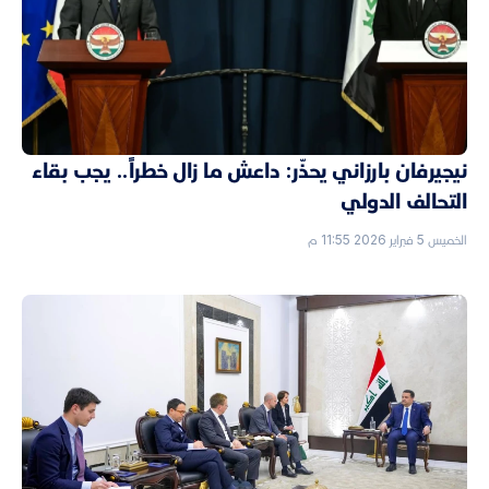
نيجيرفان بارزاني يحذّر: داعش ما زال خطراً.. يجب بقاء
التحالف الدولي
الخميس 5 فبراير 2026 11:55 م