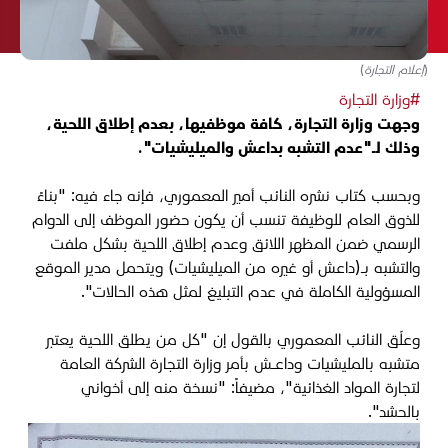
(إعلام التجارة)
#وزارة التجارة
وجهت وزارة التجارة، كافة موظفيها، بعدم إطلاق اللحية،
وذلك لـ"عدم التشبه بداعش والميليشيات".
وبحسب كتاب نشره النائب أمير المعموري، فإنه جاء فيه: "بناءً
للذوق العام للوظيفة تنسب أن يكون حضور الموظف إلى الدوام
الرسمي ضمن المظهر اللائق وعدم إطلاق اللحية بشكل ملفت
والتشبه بـ(داعش أو غيره من الميليشيات) ويتحمل مدير الموقع
المسؤولية الكاملة في عدم التبليغ لمثل هذه الحالات".
وعلّق النائب المعموري بالقول إن "كل من يطلق اللحية يعتبر
متشبه بالمليشيات وداعـش بأمر وزارة التجارة الشركة العامة
لتجارة المواد الغذائية"، مضيفاً: "نسخة منه إلى أخواني
بالحشد".