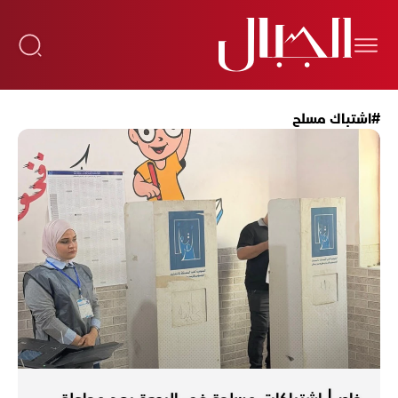
#اشتباك مسلح