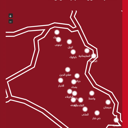
+
−
دهوك
نينوى
اربيل
السليمانية
كركوك
الحلبجة
صلاح الدين
ديالى
الانبار
بغداد
الکربلاء
واسط
بابل
النجف
القادسية
ميسان
المثنى
ذي قار
البصرة