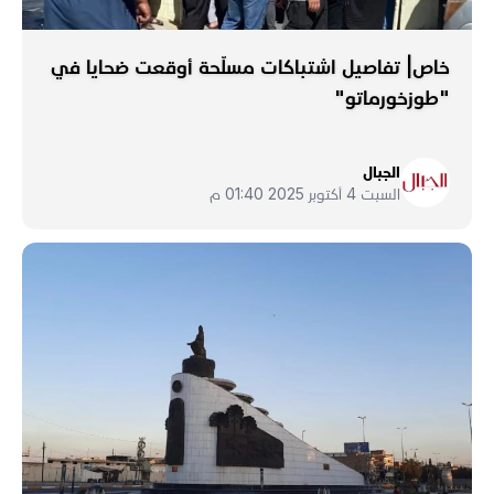
خاص| تفاصيل اشتباكات مسلّحة أوقعت ضحايا في
"طوزخورماتو"
الجبال
السبت 4 أكتوبر 2025 01:40 م