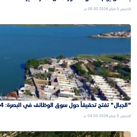
الخميس 5 فبراير 2026 05:30 م
"الجبال" تفتح تحقيقاً حول سوق الوظائف في البصرة: 4 "شدّات" ثمن التعيين بصفة حارس
الخميس 5 فبراير 2026 04:00 م