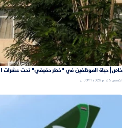
خاص| حياة الموظفين في "خطر حقيقي" تحت عشرات الب
الخميس 5 فبراير 2026 03:11 م