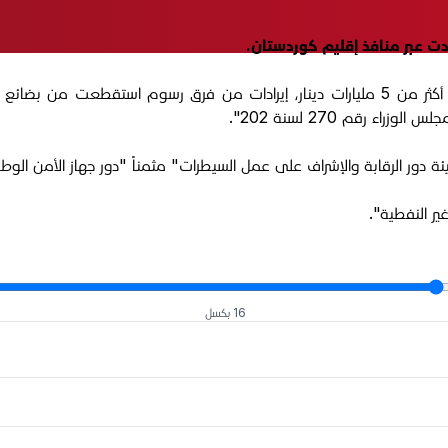
ردت عبر منافذ إقليم كوردستان.
وأشارت الهيئة في بيان، اليوم الأربعاء 9 تموز 2025، إلى "تحقيق أكثر من 5 مليارات دينار، إي
ء رقم 270 لسنة 202".
 دور الرقابة والإشراف على عمل السيطرات" مثمناً "دور جهاز الأمن الوط
ير النفطية".
16 بكسل