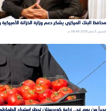
محافظ البنك المركزي يشكر دعم وزارة الخزانة الأميركية 
الخميس 5 فبراير 2026 08:49 م
بدءاً من يوم غد.. زراعة كوردستان تحظر استيراد الطماطم