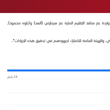
رادات من فرق رسوم استقطعت من بضائع واردة عبر منافذ الإقليم المارة عبر سيطرتي (السد) و(باوه محمود)،
ني، والهيئة العامة للكمارك لجهودهم في تحقيق هذه الإيرادات".
24 بكسل