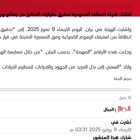
#المنافذ الحدودية العراقية
#إقليم كوردستان
#الكمارك
أعلنت هيئة المنافذ الحدودية تحقيق مليارات الدنانير من بضائع و
انطلاقاً من استيفاء الرسوم الكمركية وفق التسعيرة المثبتة في قرار مجلس الوزرا
وجاءت هذه الأرقام "المهمة"، بحسب البيان، "من خلال ممارسة الهيئة
وأكد "السعي إلى بذل المزيد من الجهود والإجراءات لتعظيم الإيرادات غ
حجم الخط
12 بكسل
الجبال
نُشرت في
الأربعاء 9 يوليو 2025 03:31 م
شارك هذا المنشور