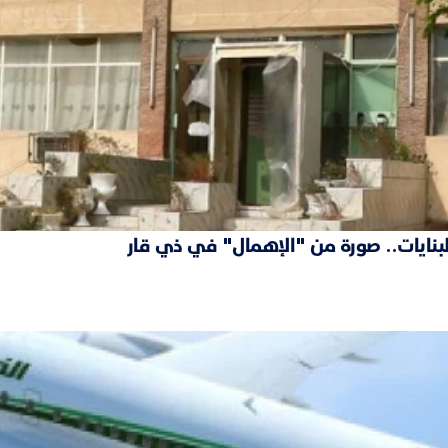
نايات.. صورة من "الإهمال" في ذي قار