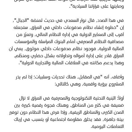
وصايتها على قراراتنا السيادية".
في هذا الصدد، قال نوار السعدي في حديث لمنصّة "الجبال"،
إن "خطوة إنشاء نظام مدفوعات داخلي في العراق، ستجعله
أقرب إلى المعايير الدولية في إدارة النظام المالي، وتعزّز من
مصداقية النظام المصرفي أمام البنوك المراسلة والمؤسسات
المالية الدولية، فوجود نظام مدفوعات داخلي موثوق، يعني أن
العراق قادر على إدارة أمواله وتداولاته بشكل حضاري ومنظّم،
وهذا يدعم مكانته في العلاقات المالية والتجارية الدولية".
وأضاف، أنه "في المقابل، هناك تحديات وسلبيات؛ إذا لم يدَر
المشروع برؤية واقعية، وهي كالتالي:
أولاً: البُنية التحتية التكنولوجية والمصرفية في العراق لا تزال
ضعيفة في كثير من المناطق، وهناك فجوة رقمية كبيرة بين
المدن الكبرى والمناطق الريفية، وإذا فرض هذا النظام دون توفير
بيئة جاهزة، فقد يخلق مقاومة اجتماعية أو يتسبب في إرباك
التعاملات اليومية.