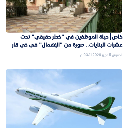
خاص| حياة الموظفين في "خطر حقيقي" تحت
عشرات البنايات.. صورة من "الإهمال" في ذي قار
الخميس 5 فبراير 2026 03:11 م