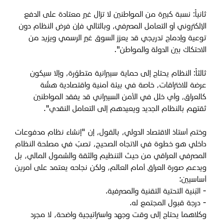
ثانياً: نسبة كبيرة من المواطنين لا تزال غير معتادة على الدفع
الإلكتروني أو التعامل المصرفي، وبالتالي فإن فرض النظام دون
توعية وإدماج تدريجي قد يعزز السوق غير الرسمي ويزيد من
الاحتكاك بين الدولة والمواطن".
ثالثاً: النظام يحتاج إلى حماية سيبرانية متطوّرة، وإلا سيكون
عرضة للاختراقات، خاصة في بيئة أمنية واقتصادية هشّة
كالعراق، وأي خلل في الأمن السيبراني قد يفقد المواطنين
ثقتهم بالنظام الجديد ويعيدهم إلى التعامل النقدي".
وختم أستاذ الاقتصاد الدولي، بالقول، إن "إنشاء نظام مدفوعات
داخلي هو خطوة في الاتجاه الصحيح، تصبّ في مصلحة النظام
المصرفي العراقي من حيث التنظيم والثقة والشمول المالي، بل
ويدعم صورة العراق أمام العالم، ولكن نجاحه يعتمد على أمرين
أساسيين:
- البُنية التحتية التقنية والمصرفية.
- درجة قبول المجتمع له.
وكلاهما يحتاج إلى وقت وجهد واستراتيجية واضحة، لا مجرد