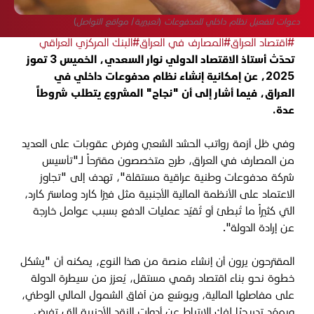
دعوات لتفعيل نظام داخلي للمدفوعات (تعبيرية/ مواقع التواصل)
#اقتصاد العراق
#المصارف في العراق
#البنك المركزي العراقي
تحدّث أستاذ الاقتصاد الدولي نوار السعدي، الخميس 3 تموز
2025، عن إمكانية إنشاء نظام مدفوعات داخلي في
العراق، فيما أشار إلى أن "نجاح" المشروع يتطلب شروطاً
عدة.
وفي ظل أزمة
رواتب الحشد الشعبي وفرض عقوبات على العديد
من المصارف في العراق، طرح متخصصون مقترحاً لـ"تأسيس
شركة مدفوعات وطنية عراقية مستقلة"، تهدف إلى "تجاوز
الاعتماد على الأنظمة المالية الأجنبية مثل فيزا كارد وماستر كارد،
التي كثيراً ما تُبطئ أو تُقيّد عمليات الدفع بسبب عوامل خارجة
عن إرادة الدولة".
المقترحون يرون أن إنشاء منصة من هذا النوع، يمكنه أن "يشكل
خطوة نحو بناء اقتصاد رقمي مستقل، يُعزز من سيطرة الدولة
على مفاصلها المالية، ويوسّع من آفاق الشمول المالي الوطني،
ويمهّد تدريجيًا لفك الارتباط عن أدوات النقد الأجنبية التي تفرض