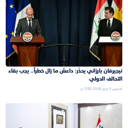
نيجيرفان بارزاني يحذّر: داعش ما زال خطراً.. يجب بقاء
التحالف الدولي
الخميس 5 فبراير 2026 11:55 م