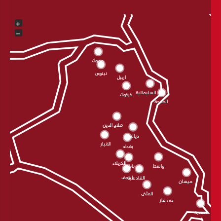
+
−
دهوك
نينوى
اربيل
السليمانية
كركوك
الحلبجة
صلاح الدين
ديالى
الانبار
بغداد
الکربلاء
واسط
بابل
النجف
القادسية
ميسان
المثنى
ذي قار
البصرة