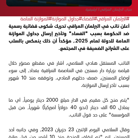
مبنى البرلمان العراقي/ أرشيفية
#البرلمان العراقي
#القضاء
#جداول الموازنة
#الموازنة العامة
أعلن نائب في البرلمان العراقي تحريك شكوى قضائية رسمية
ضد الحكومة بسبب "الفساد" وتأخير إرسال جداول الموازنة
العامة للدولة لعام 2025، مؤكداً أن ذلك ينعكس بالسلب
على الشرائح الضعيفة في المجتمع.
النائب المستقل هادي السلامي، أشار في مقطع مصوّر خلال
قيامه بزيارة دار مسنين في العاصمة العراقية بغداد، إلى سوء
أوضاع المسنين، ضعف دخلهم المادي، وتوقفه منذ 10 شهور
بسبب تأخر إرسال الموازنة.
"يتم منح كل مقيم في الدار مبلغ 2000 دينار يومياً، أي ما
يعادل 60 ألف دينار (نحو 40 دولاراً أميركياً) شهرياً، من قبل
المؤسسة" على حد قول النائب.
وقال السلامي اليوم الإثنين 23 حزيران 2023، وفي جانبه أحد
المسنين، إنه "تم إيقاف المنحة منذ 10 أشهر من قبل وزارة