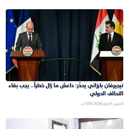
نيجيرفان بارزاني يحذّر: داعش ما زال خطراً.. يجب بقاء
التحالف الدولي
الخميس 5 فبراير 2026 11:55 م