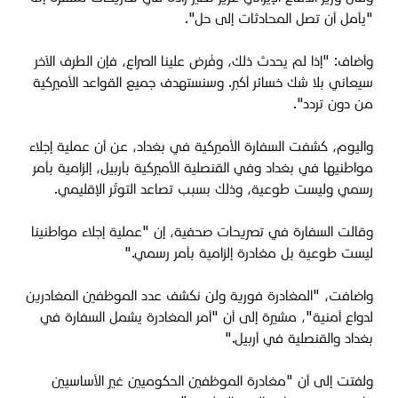
"يأمل أن تصل المحادثات إلى حل".
وأضاف: "إذا لم يحدث ذلك، وفُرض علينا الصراع، فإن الطرف الآخر
سيعاني بلا شك خسائر أكبر. وسنستهدف جميع القواعد الأميركية
من دون تردد".
واليوم، كشفت السفارة الأميركية في بغداد، عن أن عملية إجلاء
مواطنيها في بغداد وفي القنصلية الأميركية بأربيل، إلزامية بأمر
رسمي وليست طوعية، وذلك بسبب تصاعد التوتّر الإقليمي
.
وقالت السفارة في تصريحات صحفية، إن "عملية إجلاء مواطنينا
ليست طوعية بل مغادرة إلزامية بأمر رسمي
".
واضافت، "المغادرة فورية ولن نكشف عدد الموظفين المغادرين
لدواع أمنية"، مشيرة إلى أن "أمر المغادرة يشمل السفارة في
بغداد والقنصلية في أربيل
".
ولفتت إلى أن "مغادرة الموظفين الحكوميين غير الأساسيين