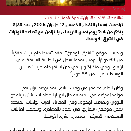
(تعبيرية/ فيسبوك)
#النفط
#الاقتصاد
#إيران
#أميركا
#دونالد ترامب
تراجعت أسعار النفط، الخميس 12 حزيران 2025، بعد قفزة
بأكثر من 4% يوم أمس الأربعاء، بالتزامن مع تصاعد التوترات
في الشرق الأوسط.
وبحسب موقع "الشرق بلومبرغ"، فقد "هبط خام برنت مقترباً
من 69 دولاراً للبرميل بعدما سجل في الجلسة السابقة أعلى
ارتفاع يومي منذ أكتوبر، في حين استقر خام غرب تكساس
الوسيط بالقرب من 68 دولاراً".
وكان الخام قد قفز في وقت سابق، بعد تهديد إيران بضرب
قواعد أميركية في المنطقة حال انهيار المحادثات بشأن برنامجها
النووي وتعرضت لهجوم. وفي المقابل، أمرت الولايات المتحدة
بعض موظفي سفارتها في بغداد بالمغادرة، وسمحت لعائلات
العسكريين الأميركيين بمغادرة الشرق الأوسط
.
وقال وزير الدفاع الإيراني عزيز نصير زاده في تصريحات متلفزة إنه