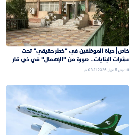
خاص| حياة الموظفين في "خطر حقيقي" تحت
عشرات البنايات.. صورة من "الإهمال" في ذي قار
الخميس 5 فبراير 2026 03:11 م