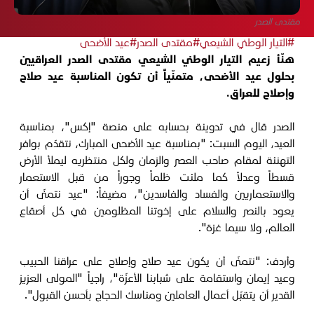
مقتدى الصدر
#التيار الوطني الشيعي
#مقتدى الصدر
#عيد الأضحى
هنّأ زعيم التيار الوطني الشيعي مقتدى الصدر العراقيين
بحلول عيد الأضحى، متمنّياً أن تكون المناسبة عيد صلاح
وإصلاح للعراق.
الصدر قال في تدوينة بحسابه على منصة "إكس"، بمناسبة
العيد، اليوم السبت: "بمناسبة عيد الأضحى المبارك، نتقدّم بوافر
التهنئة لمقام صاحب العصر والزمان ولكل منتظريه ليملأ الأرض
قسطاً وعدلاً كما ملئت ظلماً وجوراً من قبل الاستعمار
والاستعماريين والفساد والفاسدين"، مضيفاً: "عيد نتمنّى أن
يعود بالنصر والسلام على إخوتنا المظلومين في كل أصقاع
العالم، ولا سيما غزة".
وأردف: "نتمنّى أن يكون عيد صلاح وإصلاح على عراقنا الحبيب
وعيد إيمان واستقامة على شبابنا الأعزّة"، راجياً "المولى العزيز
القدير أن يتقبّل أعمال العاملين ومناسك الحجاج بأحسن القبول".